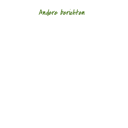
Andere berichten
Afscheid in al haar gedaantes door Sander
Ausems - - Lagen van glas is de nieuwe bundel
van Daniël Franck. Tegenwoordig bestaan de
meeste...