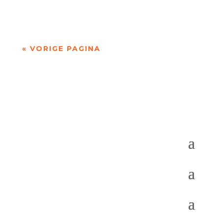
van de 73 juryleden in de eindronde vonden...
« VORIGE PAGINA