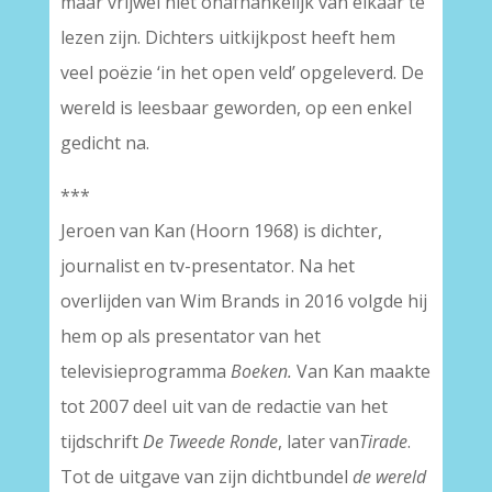
maar vrijwel niet onafhankelijk van elkaar te
lezen zijn. Dichters uitkijkpost heeft hem
veel poëzie ‘in het open veld’ opgeleverd. De
wereld is leesbaar geworden, op een enkel
gedicht na.
***
Jeroen van Kan (Hoorn 1968) is dichter,
journalist en tv-presentator. Na het
overlijden van Wim Brands in 2016 volgde hij
hem op als presentator van het
televisieprogramma
Boeken.
Van Kan maakte
tot 2007 deel uit van de redactie van het
tijdschrift
De Tweede Ronde
, later van
Tirade
.
Tot de uitgave van zijn dichtbundel
de wereld