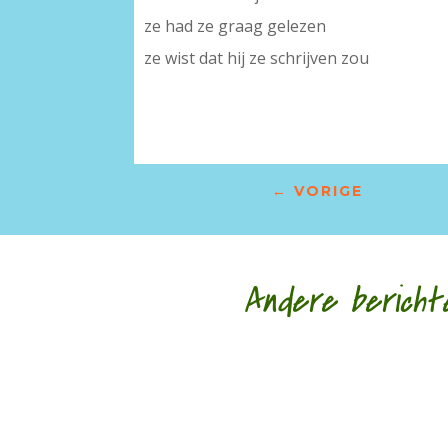
ze had ze graag gelezen
ze wist dat hij ze schrijven zou
←
VORIGE
Andere bericht
Nele Bruynooghe speelt een zacht brutaal spel 