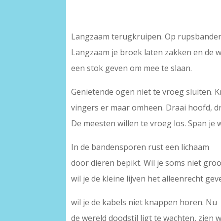
Langzaam terugkruipen. Op rupsbanden
Langzaam je broek laten zakken en de w
een stok geven om mee te slaan.
Genietende ogen niet te vroeg sluiten. K
vingers er maar omheen. Draai hoofd, dr
De meesten willen te vroeg los. Span je wi
In de bandensporen rust een lichaam
door dieren bepikt. Wil je soms niet gro
wil je de kleine lijven het alleenrecht gev
wil je de kabels niet knappen horen. Nu
de wereld doodstil ligt te wachten, zien 