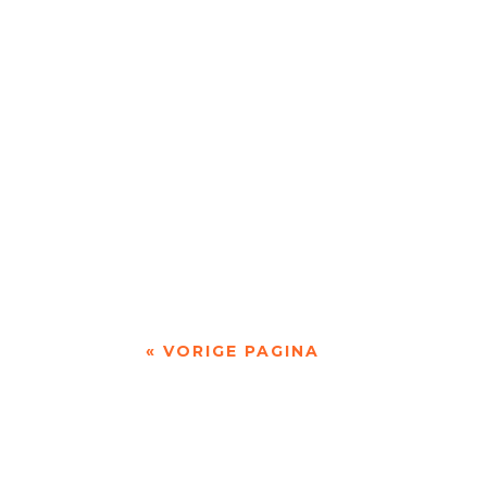
Monique Leferink op Reinink was jarenlang we
Jet Sterkman (2001) is campusdichter van de 
« VORIGE PAGINA