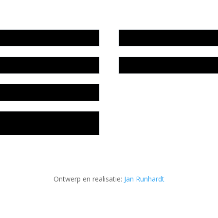
wijze en medewerkers
In memoriam Rob de Vos
idsplan
Rob de Vos – prijs
fon
acyverklaring Stichting
ratuursite Meander
Ontwerp en realisatie:
Jan Runhardt