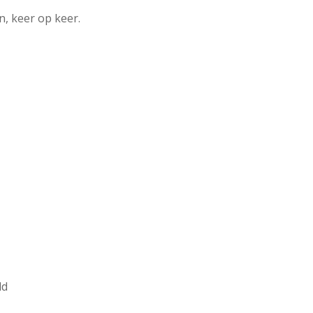
n, keer op keer.
ld