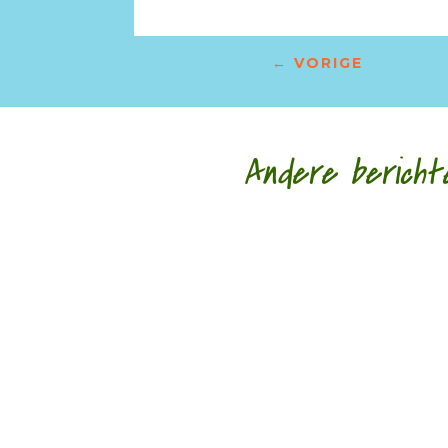
←
VORIGE
Andere bericht
Nele Bruynooghe speelt een zacht brutaal spel 