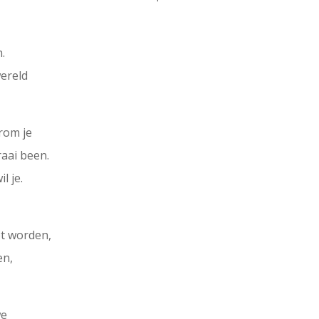
.
ereld
rom je
aai been.
l je.
ot worden,
en,
we