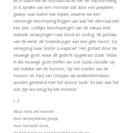
en is daarmee de hoofdattractie van de Nachtefteling.
Er is sprake van een monster dat door een piepklein
gaatje naar buiten kan kijken, waarna we een
uitvoerige beschrijving krijgen van wat het allemaal niet
kan zien. Lieflijke beschrijvingen van de natuur met
subtiele verwijzingen naar dood en oorlog: ‘de pierlala
van de wind’, de ’torpedojager van een gele narcis’. De
verwijzing naar Gorter is expliciet: ‘Het gortert door de
eeuwige goot, waar dit gedicht opgekrast staat.’ Maar
in die eeuwige goot treffen we ook Guido Gezelle ‘op
het nulleke van de horizon’, ‘op het noerke van de
horizon’ en Paul van Ostaijen als wolkenformaties
worden getekend met het woord ‘wolk’. En dan aan het
slot zijn we terug bij het monster:
(…)
Maar niets ziet monster
door dit piepkleine gaatje,
door het vizier Gods,
de hemel niet en niet het nulleke van de zee.