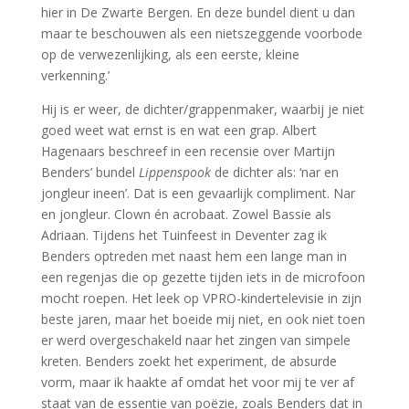
hier in De Zwarte Bergen. En deze bundel dient u dan
maar te beschouwen als een nietszeggende voorbode
op de verwezenlijking, als een eerste, kleine
verkenning.’
Hij is er weer, de dichter/grappenmaker, waarbij je niet
goed weet wat ernst is en wat een grap. Albert
Hagenaars beschreef in een recensie over Martijn
Benders’ bundel
Lippenspook
de dichter als: ‘nar en
jongleur ineen’. Dat is een gevaarlijk compliment. Nar
en jongleur. Clown én acrobaat. Zowel Bassie als
Adriaan. Tijdens het Tuinfeest in Deventer zag ik
Benders optreden met naast hem een lange man in
een regenjas die op gezette tijden iets in de microfoon
mocht roepen. Het leek op VPRO-kindertelevisie in zijn
beste jaren, maar het boeide mij niet, en ook niet toen
er werd overgeschakeld naar het zingen van simpele
kreten. Benders zoekt het experiment, de absurde
vorm, maar ik haakte af omdat het voor mij te ver af
staat van de essentie van poëzie, zoals Benders dat in