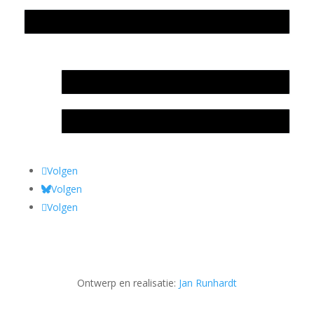
Privacyverklaring Stichting Literatuursite Meander
In memoriam Rob de Vos
Rob de Vos – prijs
Volgen
Volgen
Volgen
Ontwerp en realisatie:
Jan Runhardt