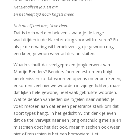
Het ziet alleen jou. En mij.
En het heeft tijd noch kogels meer.
Heb meelij met ons, Lieve Heer.
Dat is toch wel een belevenis waar je de lange
wachttijden in de Nachtefteling voor wil trotseren? En
als je de ervaring wil herbeleven, ga je gewoon nog
een keer, gewoon weer achteraan sluiten.
Waarin schuilt dat veelgeprezen jongleerwerk van
Martijn Benders? Benders (nomen est omen) buigt
betekenissen zo dat woorden opeens meer betekenen,
er komen veel nieuwe woorden in zijn gedichten, maar
dat lijken hele gewone, heel vaak gebruikte woorden.
Wat te denken van lieden die ‘ogelen naar wiffels’. Je
voelt meteen aan dat er een penetrante stank om dat
soort types hangt. In het gedicht ‘Wicht’ denk je even
dat de titel verwijst naar een jong onschuldig meisje en
misschien doet het dat ook, maar misschien ook weer
niet of misschien is het een homoniem. Het