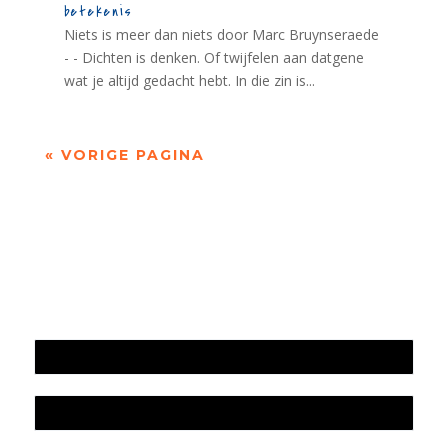
betekenis
Niets is meer dan niets door Marc Bruynseraede
- - Dichten is denken. Of twijfelen aan datgene
wat je altijd gedacht hebt. In die zin is...
« VORIGE PAGINA
Jaarrekening 2025 en begroting 2026
Jaarverslag 2025