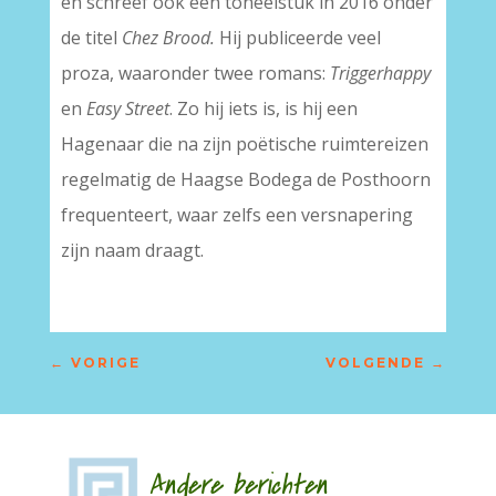
en schreef ook een toneelstuk in 2016 onder
de titel
Chez Brood.
Hij publiceerde veel
proza, waaronder twee romans:
Triggerhappy
en
Easy Street
. Zo hij iets is, is hij een
Hagenaar die na zijn poëtische ruimtereizen
regelmatig de Haagse Bodega de Posthoorn
frequenteert, waar zelfs een versnapering
zijn naam draagt.
←
VORIGE
VOLGENDE
→
Andere berichten