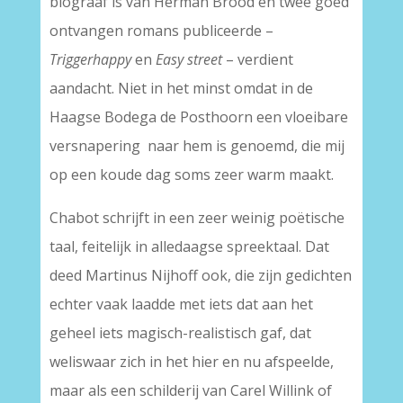
biograaf is van Herman Brood en twee goed
ontvangen romans publiceerde –
Triggerhappy
en
Easy street
– verdient
aandacht. Niet in het minst omdat in de
Haagse Bodega de Posthoorn een vloeibare
versnapering naar hem is genoemd, die mij
op een koude dag soms zeer warm maakt.
Chabot schrijft in een zeer weinig poëtische
taal, feitelijk in alledaagse spreektaal. Dat
deed Martinus Nijhoff ook, die zijn gedichten
echter vaak laadde met iets dat aan het
geheel iets magisch-realistisch gaf, dat
weliswaar zich in het hier en nu afspeelde,
maar als een schilderij van Carel Willink of