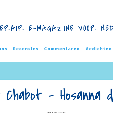
TERAIR E-MAGAZINE VOOR NE
mns
Recensies
Commentaren
Gedichten
 Chabot – Hosanna 