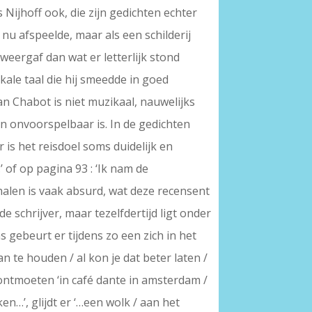
s Nijhoff ook, die zijn gedichten echter
 nu afspeelde, maar als een schilderij
weergaf dan wat er letterlijk stond
ikale taal die hij smeedde in goed
an Chabot is niet muzikaal, nauwelijks
 en onvoorspelbaar is. In de gedichten
 is het reisdoel soms duidelijk en
 of op pagina 93 : ‘Ik nam de
halen is vaak absurd, wat deze recensent
e schrijver, maar tezelfdertijd ligt onder
 gebeurt er tijdens zo een zich in het
 te houden / al kon je dat beter laten /
l ontmoeten ‘in café dante in amsterdam /
…’, glijdt er ‘…een wolk / aan het