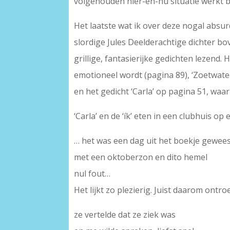
volgehouden hier-en-nu situatie werkt bij
Het laatste wat ik over deze nogal absur
slordige Jules Deelderachtige dichter bove
grillige, fantasierijke gedichten lezend.
emotioneel wordt (pagina 89), ‘Zoetwate
en het gedicht ‘Carla’ op pagina 51, waa
‘Carla’ en de ‘ík’ eten in een clubhuis 
… het was een dag uit het boekje gewee
met een oktoberzon en dito hemel
nul fout…
Het lijkt zo plezierig. Juist daarom ontr
ze vertelde dat ze ziek was