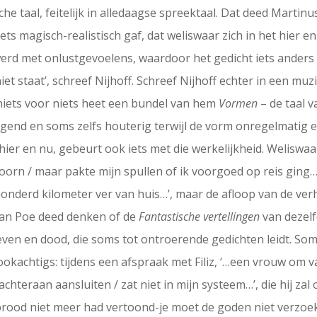
che taal, feitelijk in alledaagse spreektaal. Dat deed Martinu
ets magisch-realistisch gaf, dat weliswaar zich in het hier en
werd met onlustgevoelens, waardoor het gedicht iets anders 
iet staat’, schreef Nijhoff. Schreef Nijhoff echter in een muz
iets voor niets heet een bundel van hem
Vormen
– de taal v
pringend en soms zelfs houterig terwijl de vorm onregelmatig
hier en nu, gebeurt ook iets met die werkelijkheid. Weliswaar
oorn / maar pakte mijn spullen of ik voorgoed op reis ging…’
onderd kilometer ver van huis…’, maar de afloop van de ver
lan Poe deed denken of de
Fantastische vertellingen
van dezelfd
ven en dood, die soms tot ontroerende gedichten leidt. Soms
kachtigs: tijdens een afspraak met Filiz, ‘…een vrouw om van
chteraan aansluiten / zat niet in mijn systeem…’, die hij za
rood niet meer had vertoond-je moet de goden niet verzoeken