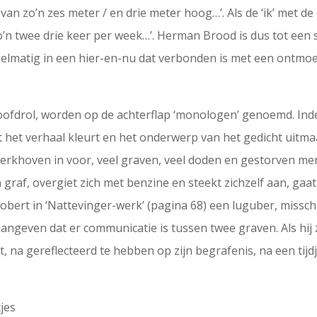
van zo’n zes meter / en drie meter hoog…’. Als de ‘ik’ met de
zo’n twee drie keer per week…’. Herman Brood is dus tot een
egelmatig in een hier-en-nu dat verbonden is met een ontm
 hoofdrol, worden op de achterflap ‘monologen’ genoemd. In
 het verhaal kleurt en het onderwerp van het gedicht uitmaa
l kerkhoven in voor, veel graven, veel doden en gestorven 
n graf, overgiet zich met benzine en steekt zichzelf aan, gaat
Robert in ‘Nattevinger-werk’ (pagina 68) een luguber, misschi
angeven dat er communicatie is tussen twee graven. Als hij 
, na gereflecteerd te hebben op zijn begrafenis, na een tijdj
tjes