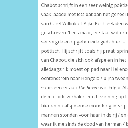
Chabot schrijft in een zeer weinig poëtis
vaak laadde met iets dat aan het geheel i
van Carel Willink of Pijke Koch geladen 
geschreven. ‘Lees maar, er staat wat er n
verzorgde en opgebouwde gedichten – n
poëtisch. Hij schrijft zoals hij praat, s
van Chabot, die zich ook afspelen in het 
alledaags: ‘Ik moest op pad naar Hellend
ochtendtrein naar Hengelo / bijna tweeh
soms eerder aan
The Raven
van Edgar Al
de morbide verhalen een bezinning op le
hier en nu afspelende monoloog iets spoo
mannen stonden voor haar in de rij / en a
waar ik me sinds de dood van herman / b