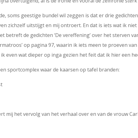
na overtuigend, al is de ironie en vooral de zelfironie ster
de, soms geestige bundel wil zeggen is dat er drie gedichte
n zichzelf uitstijgt en mij ontroert. En dat is iets wat ik ni
 Het betreft de gedichten ‘De vereffening’ over het sterven va
rmatroos’ op pagina 97, waarin ik iets meen te proeven va
r ik even wat dieper op inga gezien het feit dat ik hier een 
op een sportcomplex waar de kaarsen op tafel branden:
st
oert mij het vervolg van het verhaal over en van de vrouw Car