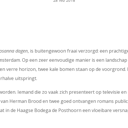
28 feb 2018
osanna dagen
, is buitengewoon fraai verzorgd: een prachti
sterdam. Op een zeer eenvoudige manier is een landschap 
 een verre horizon, twee kale bomen staan op de voorgrond. 
rhalve uitspringt.
rden. Iemand die zo vaak zich presenteert op televisie en o
 is van Herman Brood en twee goed ontvangen romans publi
mdat in de Haagse Bodega de Posthoorn een vloeibare versn