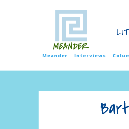
LI
Meander
Interviews
Colu
Bart