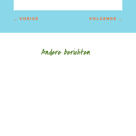
←
VORIGE
VOLGENDE
→
Andere berichten
Afscheid in al haar gedaantes door Sander
Ausems - - Lagen van glas is de nieuwe bundel
van Daniël Franck. Tegenwoordig bestaan de
meeste...