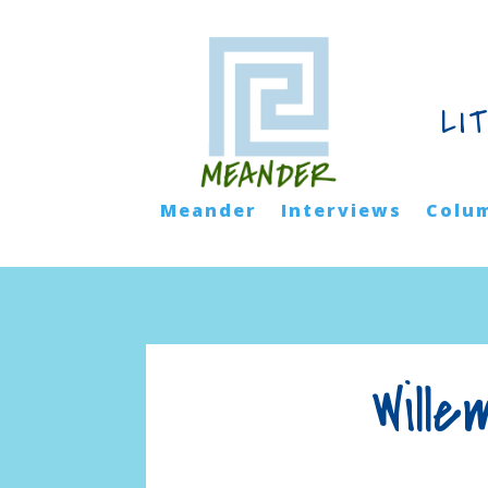
LI
Meander
Interviews
Colu
Will