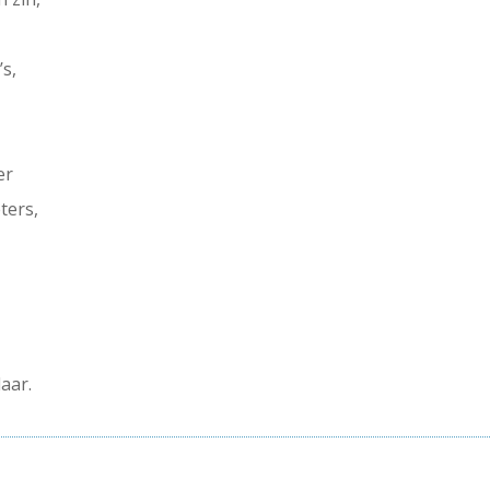
’s,
er
ters,
s
laar.