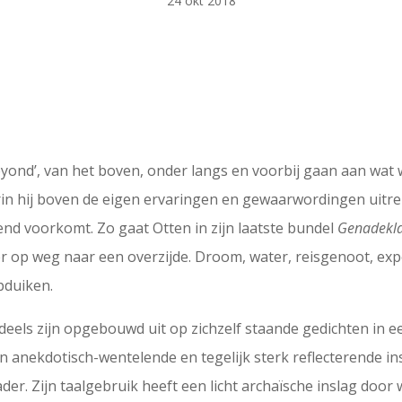
24 okt 2018
beyond’, van het boven, onder langs en voorbij gaan aan wat 
 hij boven de eigen ervaringen en gewaarwordingen uitreikt
nd voorkomt. Zo gaat Otten in zijn laatste bundel
Genadekl
 op weg naar een overzijde. Droom, water, reisgenoot, expe
pduiken.
ie deels zijn opgebouwd uit op zichzelf staande gedichten i
n anekdotisch-wentelende en tegelijk sterk reflecterende i
der. Zijn taalgebruik heeft een licht archaïsche inslag door