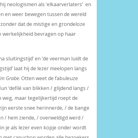
ij neologismen als ‘elkaarverlaters’ en
heen en weer bewegen tussen de wereld
, zonder dat de mistige en grondeloze
 de werkelijkheid bevragen op haar
a sluitingstijd’ en ‘de veerman luidt de
gstijd’ laat hij de lezer meelopen langs
 im Grabe
. Otten weet de fabuleuze
‘defilé van blikken / glijdend langs /
n weg, maar tegelijkertijd roept de
 zijn eerste snee herinnerde, / de bange
chon / hem ziende, / overweldigd werd /
n je als lezer even kopje onder wordt
gen met capuchon worden alle bezoekers