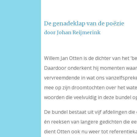
De genadeklap van de poëzie
door Johan Reijmerink
Willem Jan Otten is de dichter van het ‘
Daardoor onderkent hij momenten waarin
vervreemdende in wat ons vanzelfspreke
mee op zijn droomtochten over het water
woorden die veelvuldig in deze bundel o
De bundel bestaat uit vijf afdelingen d
én reeksen van langere gedichten die ee
dient Otten ook nu weer tot referentieka