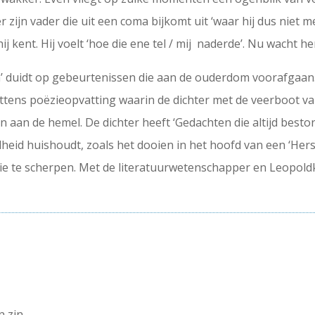
over zijn vader die uit een coma bijkomt uit ‘waar hij dus ni
ij kent. Hij voelt ‘hoe die ene tel / mij naderde’. Nu wacht 
um’ duidt op gebeurtenissen die aan de ouderdom voorafgaan.
ttens poëzieopvatting waarin de dichter met de veerboot van 
an aan de hemel. De dichter heeft ‘Gedachten die altijd besto
heid huishoudt, zoals het dooien in het hoofd van een ‘Her
sie te scherpen. Met de literatuurwetenschapper en Leopol
n zin,