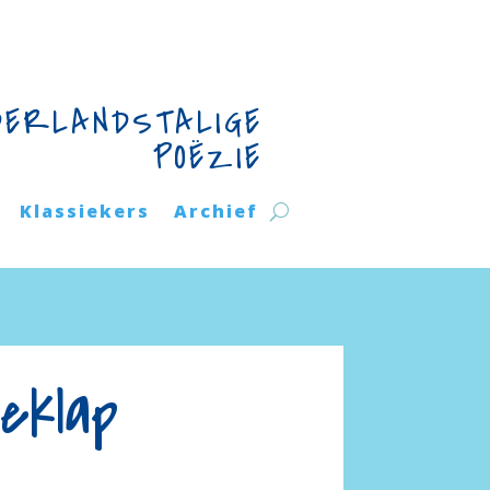
DERLANDSTALIGE
POËZIE
Klassiekers
Archief
eklap