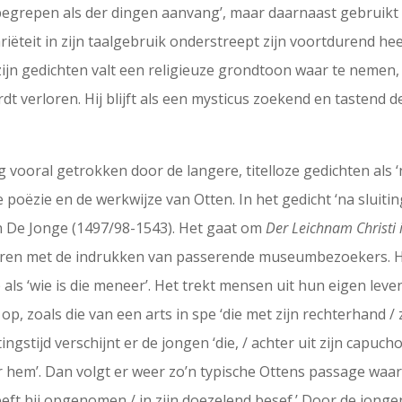
egrepen als der dingen aanvang’, maar daarnaast gebruikt h
ariëteit in zijn taalgebruik onderstreept zijn voortdurend 
 zijn gedichten valt een religieuze grondtoon waar te nemen
rdt verloren. Hij blijft als een mysticus zoekend en tastend
 vooral getrokken door de langere, titelloze gedichten als ‘n
e poëzie en de werkwijze van Otten. In het gedicht ‘na sluitin
n De Jonge (1497/98-1543). Het gaat om
Der Leichnam Christi
ren met de indrukken van passerende museumbezoekers. Hun 
 als ‘wie is die meneer’. Het trekt mensen uit hun eigen leve
p, zoals die van een arts in spe ‘die met zijn rechterhand /
uitingstijd verschijnt er de jongen ‘die, / achter uit zijn capu
 hem’. Dan volgt er weer zo’n typische Ottens passage waari
eeft hij opgenomen / in zijn doezelend besef.’ Door de jon