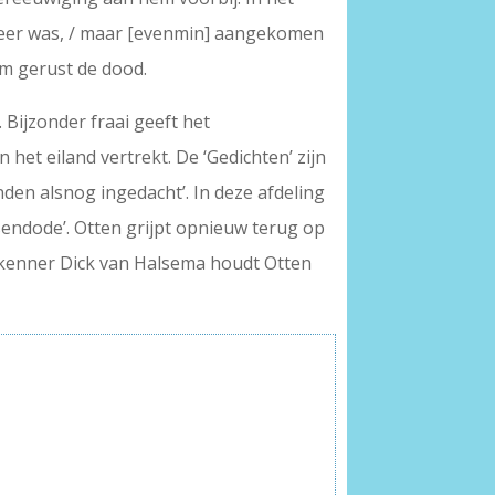
et meer was, / maar [evenmin] aangekomen
hem gerust de dood.
 Bijzonder fraai geeft het
het eiland vertrekt. De ‘Gedichten’ zijn
nden alsnog ingedacht’. In deze afdeling
sendode’. Otten grijpt opnieuw terug op
dkenner Dick van Halsema houdt Otten