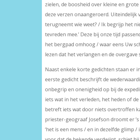
zielen, de boosheid over kleine en grot
deze verzen onaangeroerd. Uiteindelijk v
terugneemt wie weet? / Ik begrijp het niet
tevreden mee.’ Deze bij onze tijd passen
het bergpad omhoog / waar eens Uw schad
lezen dat het verlangen en de overgave 
Naast enkele korte gedichten staan er in d
eerste gedicht beschrijft de wederwaard
onbegrip en onenigheid op bij de expediti
iets wat in het verleden, het heden of 
betreft iets wat door niets overtroffen ka
priester-geograaf Josefson droomt er ’s 
‘het is een mens / en in dezelfde glimp / 
voor dat de bekende verdwijnt, schiet h