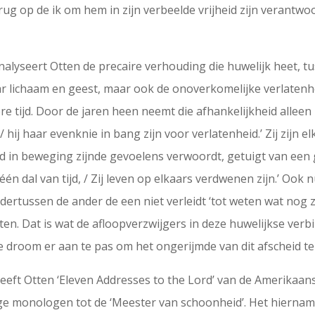
ug op de ik om hem in zijn verbeelde vrijheid zijn verantwoo
alyseert Otten de precaire verhouding die huwelijk heet, tuss
ar lichaam en geest, maar ook de onoverkomelijke verlatenhe
re tijd. Door de jaren heen neemt die afhankelijkheid alleen
/ hij haar evenknie in bang zijn voor verlatenheid.’ Zij zijn
nd in beweging zijnde gevoelens verwoordt, getuigt van ee
én dal van tijd, / Zij leven op elkaars verdwenen zijn.’ Ook
ndertussen de ander de een niet verleidt ‘tot weten wat nog 
slaten. Dat is wat de afloopverzwijgers in deze huwelijkse 
 droom er aan te pas om het ongerijmde van dit afscheid te
’ heeft Otten ‘Eleven Addresses to the Lord’ van de Amerika
ige monologen tot de ‘Meester van schoonheid’. Het hiernama