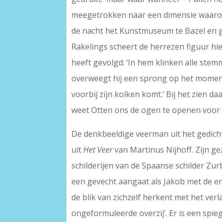
meegetrokken naar een dimensie waarove
de nacht het Kunstmuseum te Bazel en g
Rakelings scheert de herrezen figuur hie
heeft gevolgd: ‘In hem klinken alle stem
overweegt hij een sprong op het moment d
voorbij zijn kolken komt.’ Bij het zien 
weet Otten ons de ogen te openen voor wa
De denkbeeldige veerman uit het gedicht
uit
Het Veer
van Martinus Nijhoff. Zijn ge
schilderijen van de Spaanse schilder Zu
een gevecht aangaat als Jakob met de en
de blik van zichzelf herkent met het ver
ongeformuleerde overzij’. Er is een spi