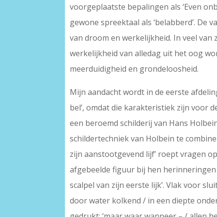
voorgeplaatste bepalingen als ‘Even onb
gewone spreektaal als ‘belabberd’. De v
van droom en werkelijkheid. In veel van
werkelijkheid van alledag uit het oog wo
meerduidigheid en grondeloosheid.
Mijn aandacht wordt in de eerste afdeling
bel’, omdat die karakteristiek zijn voor d
een beroemd schilderij van Hans Holbei
schildertechniek van Holbein te combine
zijn aanstootgevend lijf’ roept vragen op
afgebeelde figuur bij hen herinneringen o
scalpel van zijn eerste lijk’. Vlak voor sl
door water kolkend / in een diepte onder
gedrukt: ‘maar waar wanneer – / allen h