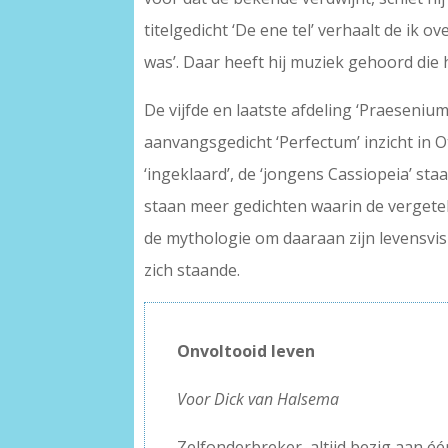
titelgedicht ‘De ene tel’ verhaalt de ik 
was’. Daar heeft hij muziek gehoord die h
De vijfde en laatste afdeling ‘Praeseni
aanvangsgedicht ‘Perfectum’ inzicht in O
‘ingeklaard’, de ‘jongens Cassiopeia’ sta
staan meer gedichten waarin de vergetel
de mythologie om daaraan zijn levensvi
zich staande.
Onvoltooid leven
Voor Dick van Halsema
Zelfonderbreker, altijd bezig aan éé