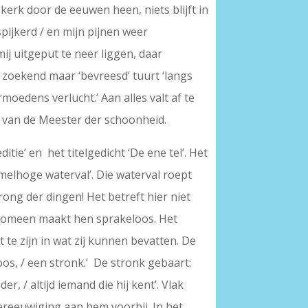
erk door de eeuwen heen, niets blijft in
pijkerd / en mijn pijnen weer
 mij uitgeput te neer liggen, daar
e zoekend maar ‘bevreesd’ tuurt ‘langs
edens verlucht.’ Aan alles valt af te
n van de Meester der schoonheid.
tie’ en het titelgedicht ‘De ene tel’. Het
melhoge waterval’. Die waterval roept
rong der dingen! Het betreft hier niet
fenomeen maakt hen sprakeloos. Het
t te zijn in wat zij kunnen bevatten. De
oos, / een stronk.’ De stronk gebaart:
r, / altijd iemand die hij kent’. Vlak
ereeuwiging aan hem voorbij. In het