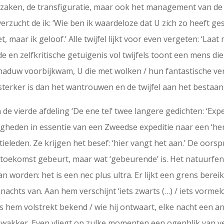
e zaken, de transfiguratie, maar ook het management van de k
erzucht de ik: ‘Wie ben ik waardeloze dat U zich zo heeft ges
, maar ik geloof.’ Alle twijfel lijkt voor even vergeten: ‘Laat
de en zelfkritische getuigenis vol twijfels toont een mens di
uw voorbijkwam, U die met wolken / hun fantastische vermo
sterker is dan het wantrouwen en de twijfel aan het bestaa
e vierde afdeling ‘De ene tel’ twee langere gedichten: ‘Expedi
igheden in essentie van een Zweedse expeditie naar een ‘he
eleden. Ze krijgen het besef: ‘hier vangt het aan.’ De oorsp
de toekomst gebeurt, maar wat ‘gebeurende’ is. Het natuur
n worden: het is een nec plus ultra. Er lijkt een grens bereik
nachts van. Aan hem verschijnt ‘iets zwarts (…) / iets vormel
is hem volstrekt bekend / wie hij ontwaart, elke nacht een ande
ij wakker. Even vliegt op zulke momenten een ogenblik van v