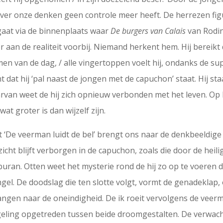
r onze denken geen controle meer heeft. De herrezen figuu
aat via de binnenplaats waar
De burgers van Calais
van Rodin
r aan de realiteit voorbij. Niemand herkent hem. Hij bereikt 
men van de dag, / alle vingertoppen voelt hij, ondanks de sup
at hij ‘pal naast de jongen met de capuchon’ staat. Hij sta
daarvan weet de hij zich opnieuw verbonden met het leven. Op
t groter is dan wijzelf zijn.
 ‘De veerman luidt de bel’ brengt ons naar de denkbeeldige 
zicht blijft verborgen in de capuchon, zoals die door de hei
rburan. Otten weet het mysterie rond de hij zo op te voeren
gel. De doodslag die ten slotte volgt, vormt de genadeklap,
langen naar de oneindigheid. De ik roeit vervolgens de veerm
egeling opgetreden tussen beide droomgestalten. De verwacht