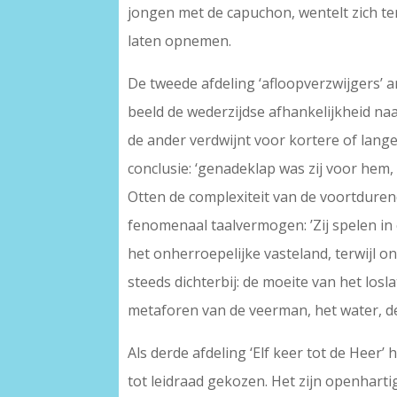
jongen met de capuchon, wentelt zich ter
laten opnemen.
De tweede afdeling ‘afloopverzwijgers’ an
beeld de wederzijdse afhankelijkheid na
de ander verdwijnt voor kortere of lange
conclusie: ‘genadeklap was zij voor hem, 
Otten de complexiteit van de voortdure
fenomenaal taalvermogen: ’Zij spelen in é
het onherroepelijke vasteland, terwijl o
steeds dichterbij: de moeite van het lo
metaforen van de veerman, het water, de
Als derde afdeling ‘Elf keer tot de Heer
tot leidraad gekozen. Het zijn openhart