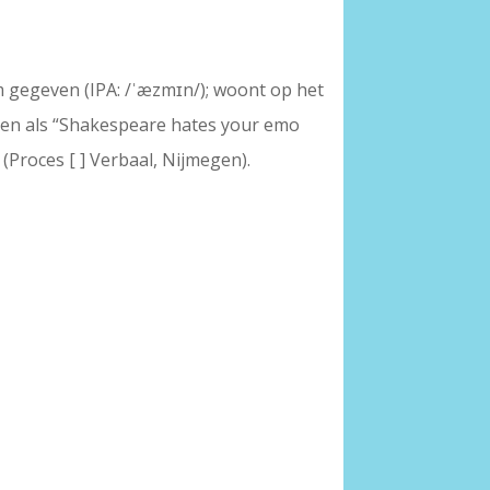
am gegeven (IPA: /ˈæzmɪn/); woont op het
sten als “Shakespeare hates your emo
(Proces [ ] Verbaal, Nijmegen).