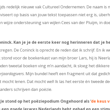
tijds redelijk nieuwe vak Cultureel Ondernemen. De naam is 
dviseert op basis van jouw tekst toepassen niet erg is, übe
n wijze ondersteuning van wijlen Cees van der Pluijm, in do
ninck. Kan je je de eerste keer nog herinneren dat je h
ekregen. De Coninck is oprecht de reden dat ik schrijf. En ik 
k stond voor de boekenkast van mijn broer Lars, hij is Neerl
den tweetal boeken ving m’n aandacht, ik sloeg het dikkere 
erjaardagsvers
. Mijn bundel heeft een fragment uit dat gedich
 mocht lenen. Dat mocht wel! Ik las het eerste én tweede deel
 anders schrijven dan poëzie.
 Je stond op het poëziepodium Ongehoord als ‘
de keus 
je een goede lerares Nederlands hebt gehad en een sti