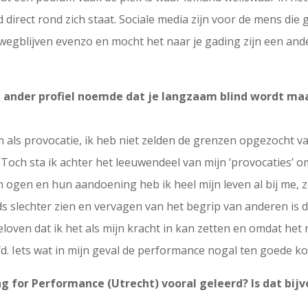
irect rond zich staat. Sociale media zijn voor de mens die g
, wegblijven evenzo en mocht het naar je gading zijn een and
n ander profiel noemde dat je langzaam blind wordt maar 
m als provocatie, ik heb niet zelden de grenzen opgezocht
 Toch sta ik achter het leeuwendeel van mijn ‘provocaties
 ogen en hun aandoening heb ik heel mijn leven al bij me, zo
eds slechter zien en vervagen van het begrip van anderen is
oven dat ik het als mijn kracht in kan zetten en omdat het n
. Iets wat in mijn geval de performance nogal ten goede komt
ng for Performance (Utrecht) vooral geleerd? Is dat bij