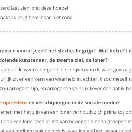
terd laat zien: met deze hoepel
knakt. Ik krijg hem maar niet rond.
mensen vooral jezelf het slechts begrijpt’. Wat betreft 
dolende kunstenaar, de zwarte ziel, de loner?
taan uit de weerzin tegen het schrijven van de vaak gevraagd
ijk zit er een kern van waarheid in, echter ik zou mezelf n
zou arrogant zijn, en arrogantie veins ik liever dan dat ik h
ie optredens
en verschijningen in de sociale media?
 flemen met het zijn van een loner verhoudt zich prima tot o
t ook een loner zich prima kan bewegen binnen groepen men
 dat een podium vaak de plek is waar iemand weliswaar in he