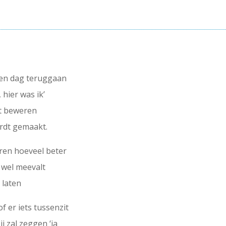
een dag teruggaan
, hier was ik’
kt beweren
ordt gemaakt.
horen hoeveel beter
k wel meevalt
 laten
f er iets tussenzit
ij zal zeggen ‘ja