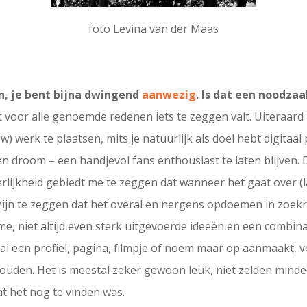
foto Levina van der Maas
en, je bent bijna dwingend
aanwezig
. Is dat een noodza
 voor alle genoemde redenen iets te zeggen valt. Uiteraard i
w) werk te plaatsen, mits je natuurlijk als doel hebt digitaa
en droom – een handjevol fans enthousiast te laten blijven. 
eerlijkheid gebiedt me te zeggen dat wanneer het gaat over (
ijn te zeggen dat het overal en nergens opdoemen in zoekr
e, niet altijd even sterk uitgevoerde ideeën en een combina
i een profiel, pagina, filmpje of noem maar op aanmaakt, vo
thouden. Het is meestal zeker gewoon leuk, niet zelden minder
at het nog te vinden was.