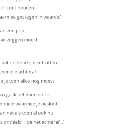
t of kunt houden
daarmee gestegen in waarde.’
 van een pop
 van zeggen moest
 dat ontkende, bleef zitten
deeën die achteraf
 je toen alles nog moest
zo ga ik het doen en zo
denheid waarmee je besloot
van net als toen al ook nu
s onthield. Hoe het achteraf…’