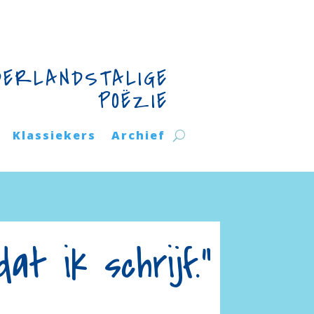
DERLANDSTALIGE
POËZIE
Klassiekers
Archief
t ik schrijf.”