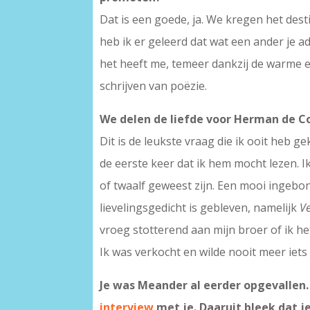
Dat is een goede, ja. We kregen het des
heb ik er geleerd dat wat een ander je a
het heeft me, temeer dankzij de warme e
schrijven van poëzie.
We delen de liefde voor Herman de Co
Dit is de leukste vraag die ik ooit heb g
de eerste keer dat ik hem mocht lezen. I
of twaalf geweest zijn. Een mooi ingebon
lievelingsgedicht is gebleven, namelijk
V
vroeg stotterend aan mijn broer of ik het
Ik was verkocht en wilde nooit meer iets
Je was Meander al eerder opgevallen.
interview
met je. Daaruit bleek dat 