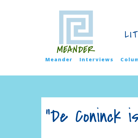
LI
Meander
Interviews
Colu
“De Coninck i