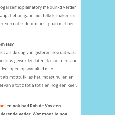
nogal self explainatory me dunkt! Verder
rhaupt het omgaan met felle kritieken en
en zien dat ik door moest gaan met het
em las?
weet als de dag van gisteren hoe dat was,
andicus geworden later. Ik moet een jaar
deel open op wat altijd mijn
t als motto. Ik las het, moest huilen en
 van a tot z tot a tot z en nog een keer.
van
’ en ook had Rob de Vos een
mulerende vader. Wat moet je nog