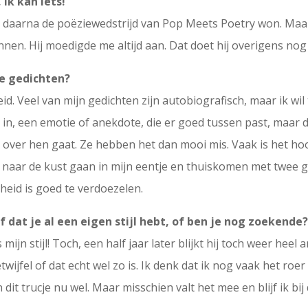
ik kan iets!
rt daarna de poëziewedstrijd van Pop Meets Poetry won. Maa
unnen. Hij moedigde me altijd aan. Dat doet hij overigens nog 
 je gedichten?
d. Veel van mijn gedichten zijn autobiografisch, maar ik wil t
l in, een emotie of anekdote, die er goed tussen past, maar di
 over hen gaat. Ze hebben het dan mooi mis. Vaak is het ho
 naar de kust gaan in mijn eentje en thuiskomen met twee g
kheid is goed te verdoezelen.
lf dat je al een eigen stijl hebt, of ben je nog zoekende
s mijn stijl! Toch, een half jaar later blijkt hij toch weer heel
etwijfel of dat echt wel zo is. Ik denk dat ik nog vaak het ro
 dit trucje nu wel. Maar misschien valt het mee en blijf ik bij