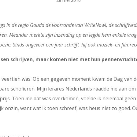
28 mei 2010
ngs in de regio Gouda de voorronde van WriteNow!, de schrijfweds
ren. Meander merkte zijn inzending op en legde hem enkele vragen
oëzie. Sinds ongeveer een jaar schrijft hij ook muziek- en filmre
sen schrijven, maar komen niet met hun pennenvrucht
 of veertien was. Op een gegeven moment kwam de Dag van de L
bare scholieren. Mijn lerares Nederlands raadde me aan om m
eprijs. Toen me dat was overkomen, voelde ik helemaal gee
ijk onzin, want wat ik toen schreef, was heus niet zo goed. O