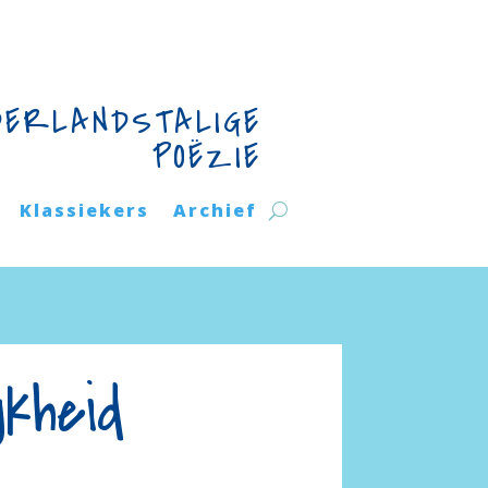
DERLANDSTALIGE
POËZIE
Klassiekers
Archief
jkheid