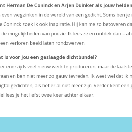
emt Herman De Coninck en Arjen Duinker als jouw helden.
n even wegzinken in de wereld van een gedicht. Soms ben je n
 Coninck zoek ik ook inspiratie. Hij kan me zo betoveren dat
de mogelijkheden van poëzie. Ik lees ze en ontdek dan – aha
 een verloren beeld laten rondzwerven.
at is voor jou een geslaagde dichtbundel?
eer enerzijds veel nieuw werk te produceren, maar de laatste 
aaf eraan en ben niet meer zo gauw tevreden. Ik weet wel dat 
gtal gedichten, als het er al niet meer zijn. Verder kent e
 lees je het liefst twee keer achter elkaar.