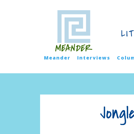
LI
Meander
Interviews
Colu
Jongl