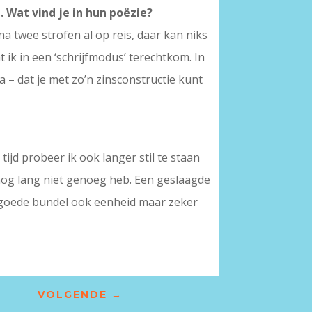
 Wat vind je in hun poëzie?
a twee strofen al op reis, daar kan niks
 ik in een ‘schrijfmodus’ terechtkom. In
 – dat je met zo’n zinsconstructie kunt
tijd probeer ik ook langer stil te staan
ik nog lang niet genoeg heb. Een geslaagde
en goede bundel ook eenheid maar zeker
VOLGENDE
→