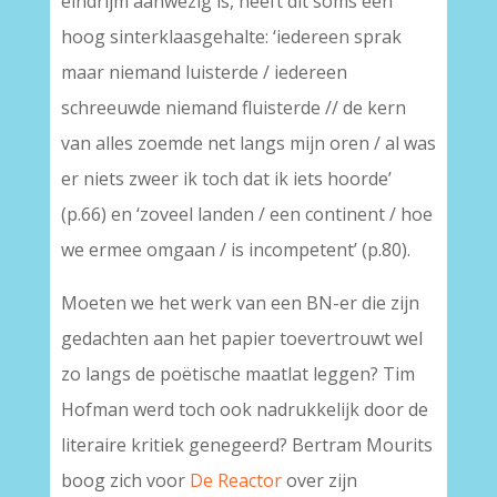
eindrijm aanwezig is, heeft dit soms een
hoog sinterklaasgehalte: ‘iedereen sprak
maar niemand luisterde / iedereen
schreeuwde niemand fluisterde // de kern
van alles zoemde net langs mijn oren / al was
er niets zweer ik toch dat ik iets hoorde’
(p.66) en ‘zoveel landen / een continent / hoe
we ermee omgaan / is incompetent’ (p.80).
Moeten we het werk van een BN-er die zijn
gedachten aan het papier toevertrouwt wel
zo langs de poëtische maatlat leggen? Tim
Hofman werd toch ook nadrukkelijk door de
literaire kritiek genegeerd? Bertram Mourits
boog zich voor
De Reactor
over zijn