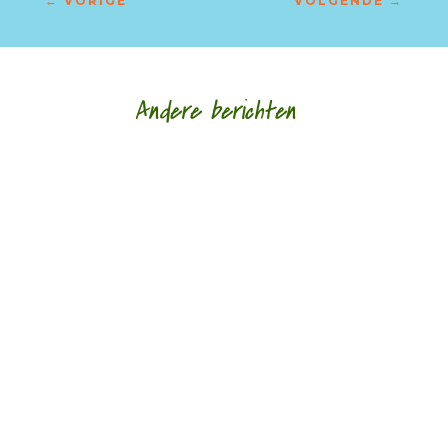
←
VORIGE
VOLGENDE
→
Andere berichten
Gedichten als een slag in het gezicht door Marc
Bruynseraede - - De Luikse, Belgisch-Congolese
spoken word dichteres des vaderlands...