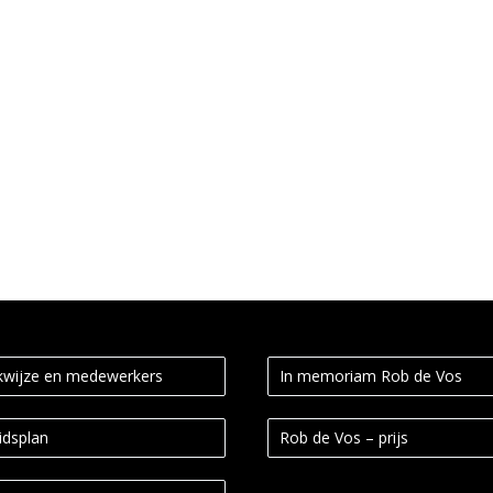
Radboud Universiteit. Haar poëzie gaat onder andere over engelen, a
wijze en medewerkers
In memoriam Rob de Vos
idsplan
Rob de Vos – prijs