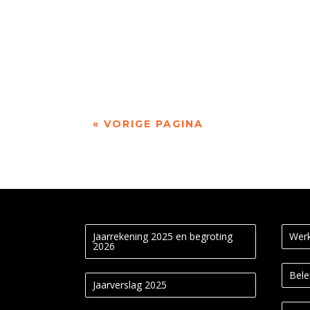
Jet Sterkman (2001) is campusdichter van de 
« VORIGE PAGINA
Jaarrekening 2025 en begroting
Werk
2026
Bele
Jaarverslag 2025