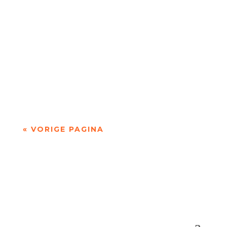
Niets is meer dan niets door Marc Bruynseraede
- - Dichten is denken. Of twijfelen aan datgene
wat je altijd gedacht hebt. In die zin is...
« VORIGE PAGINA