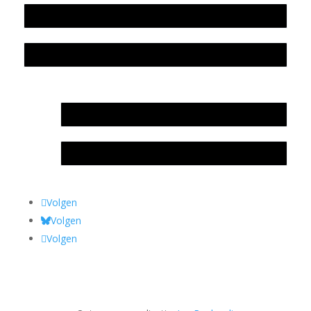
Colofon
Privacyverklaring Stichting Literatuursite Meander
In memoriam Rob de Vos
Rob de Vos – prijs
Volgen
Volgen
Volgen