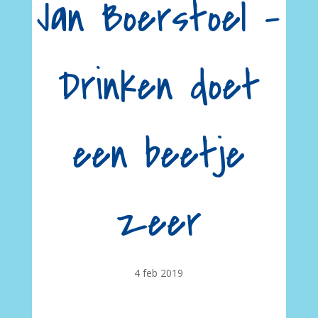
Jan Boerstoel –
Drinken doet
een beetje
zeer
4 feb 2019