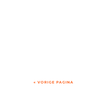
Monique Leferink op Reinink was jarenlang we
Jet Sterkman (2001) is campusdichter van de 
« VORIGE PAGINA