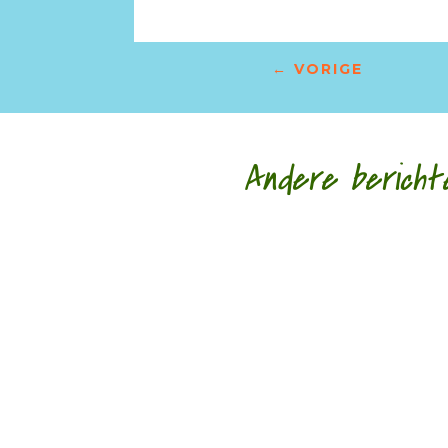
←
VORIGE
Andere bericht
Nele Bruynooghe speelt een zacht brutaal spel 