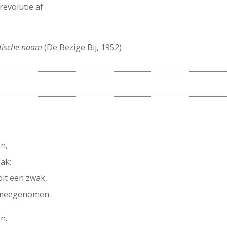
revolutie af
etische naam
(De Bezige Bij, 1952)
en,
ak;
oit een zwak,
 meegenomen.
n.