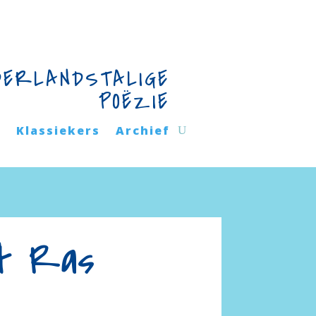
DERLANDSTALIGE
POËZIE
n
Klassiekers
Archief
rt Ras