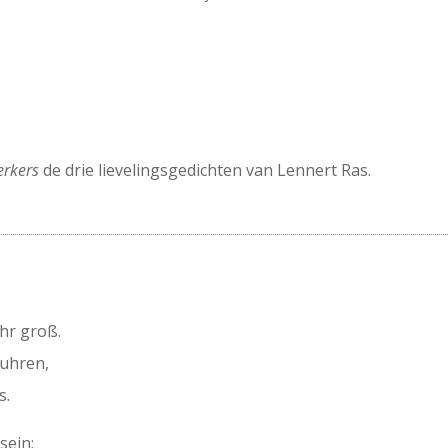
rkers
de drie lievelingsgedichten van Lennert Ras.
ehr groß.
nuhren,
s.
sein;