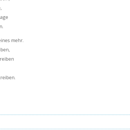
,
jage
n.
eines mehr.
iben,
hreiben
reiben.