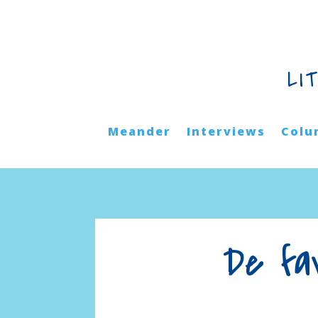
LI
Meander
Interviews
Colu
De fa