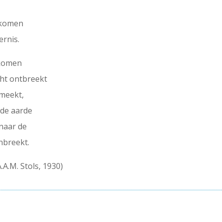
rkomen
rnis.
 komen
cht ontbreekt
meekt,
de aarde
 naar de
nbreekt.
A.A.M. Stols, 1930)