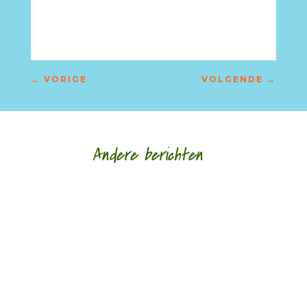
←
VORIGE
VOLGENDE
→
Andere berichten
Nele Bruynooghe speelt een zacht brutaal spel
met literatuur. Ze kijkt met ogen die schrijven en
legt wat ze schrijft als speelgoed in de...