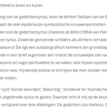
theid in leven en kunst.
ng van de gedichtencyclus, door de dichter Stefaan van de B
ast de vele mysterieuze symbolistische vrouwenportretten 
nden ook de gedichtencyclus
Chansons de Bilitis
(1894) van Pie
ze cyclus. Zowel de genoemde schilders als dichters verrade
anson d’ Ève
ligt een autobiografisch kenmerk ten grondsl
nde in een brief tegenover een vriend ‘de vrouwelijke ziel va
ezens en vage spiritualiteit te vervallen, wist hij een optimi
bron was. Hij wenste poëzie te schrijven die men zonder moei
te voelen.
r cycli: ‘Eerste woorden’, ‘Bekoring’, ‘Zondeval’ en ‘Avondsc
uitgebreide cyclus te geven. Daartoe richt ik mij op de keuz
verspreid over drie afdelingen. De gedichten zijn titelloos. De