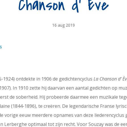
Chanson d’ Ève
16 aug 2019
s
5-1924) ontdekte in 1906 de gedichtencyclus
La Chanson d’ È
07). In 1910 zette hij daarvan een aantal gedichten op muzi
eerst de soberheid. Hij probeerde daarmee een muzikale teg
laine (1844-1896), te creëren. De legendarische Franse lyri
n de vorige eeuw meerdere opnames van deze liederencyclus g
 Lerberghe optimaal tot zijn recht. Voor Souzay was de een