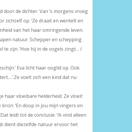
rd door de dichter. Van ’s morgens vroeg
or zichzelf op. ‘Ze draait en wentelt en
onheid van het haar omringende leven.
hapen natuur. Schepper en schepping
e zijn. ‘Hoe hij in de vogels zingt… /
chijn.’ Eva licht haar ooglid op. Ook
stert….’.Ze voelt zich een kind dat nu
e haar vloeibare helderheid. Ze vloeit
e bron: ‘En doop in jou mijn vingers en
at leidt tot de conclusie: ‘Ik vind alleen
ijk dient diezelfde natuur ervoor het