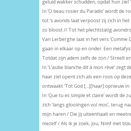
geluid wakker schudden, opdat hun ziel ‘n
In ‘O beau rosier du Paradis’ wordt de r
tot ’s avonds laat verpoost zij zich in he
zo bloost // Tot het plechtstatig avond
Van Lerberghe laat in het vers ‘Comme 
gaan in elkaar op en onder. Een metafysis
Totdat zijn adem zelfs de zon / Streelt e
In ‘L’aube blanche dit à mon rêve’ zegt d
haar ziel opent zich als een roos op deze d
ontwaakt ‘Tot God […][haar] opnieuw in l
In ‘Que tu es simple et claire’ wordt de
zich ‘langs glooiingen vol mos’, terug na
mijn haren / Die jij uiteenhaalt en meetrek
mezelf / Als ik je zoek, jou, Nimf met bl