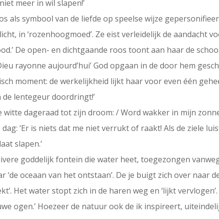
iet meer in wil slapen!’
oos als symbool van de liefde op speelse wijze gepersonifiee
t licht, in ‘rozenhoogmoed’. Ze eist verleidelijk de aandacht vo
rood.’ De open- en dichtgaande roos toont aan haar de scho
Dieu rayonne aujourd’hui’ God opgaan in de door hem gesc
ch moment: de werkelijkheid lijkt haar voor even één geheel t
n de lentegeur doordringt!’
e witte dageraad tot zijn droom: / Word wakker in mijn zonnes
ag: ‘Er is niets dat me niet verrukt of raakt! Als de ziele lui
aat slapen.’
 zuivere goddelijk fontein die water heet, toegezongen vanweg
ar ‘de oceaan van het ontstaan’. De je buigt zich over naar d
t’. Het water stopt zich in de haren weg en ‘lijkt vervlogen’. D
auwe ogen.’ Hoezeer de natuur ook de ik inspireert, uiteindel