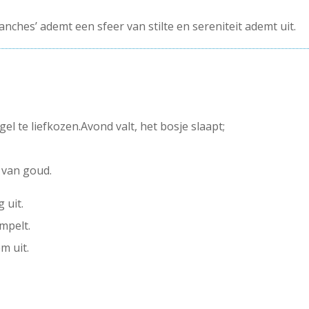
nches’ ademt een sfeer van stilte en sereniteit ademt uit.
el te liefkozen.Avond valt, het bosje slaapt;
 van goud.
 uit.
mpelt.
m uit.