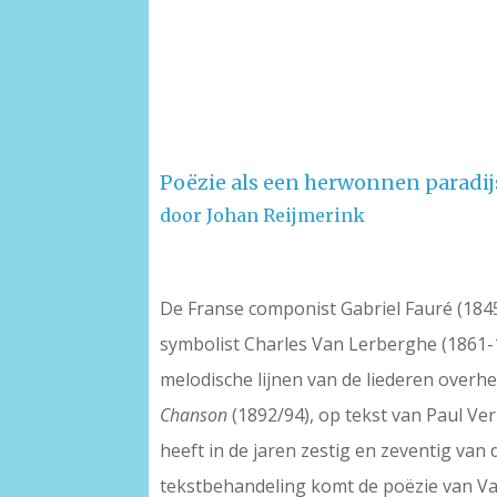
Poëzie als een herwonnen paradij
door Johan Reijmerink
De Franse componist Gabriel Fauré (184
symbolist Charles Van Lerberghe (1861-19
melodische lijnen van de liederen overh
Chanson
(1892/94), op tekst van Paul Ver
heeft in de jaren zestig en zeventig va
tekstbehandeling komt de poëzie van Van