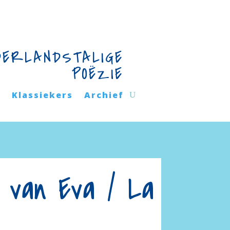
DERLANDSTALIGE
POËZIE
n
Klassiekers
Archief
 van Eva / La