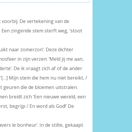
 voorbij. De vertekening van de
. Een zingende stem sterft weg, ‘stoot
 ruikt naar zomerzon’. Deze dichter
feer in zijn verzen: ‘Meld jij me aan,
rte’. De ik vraagt zich af of de ander
[…] Mijn stem die hem nu niet bereikt, /
t geuren die de bloemen uitstralen.
omen breidt zich ‘Een nieuwe wereld, een
st, begrijp / En word als God!’ De
avers le bonheur’. In de stilte, gekaapt