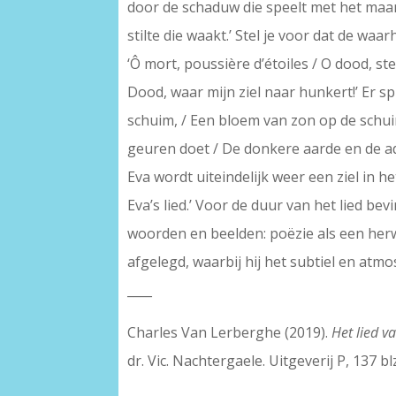
door de schaduw die speelt met het maanl
stilte die waakt.’ Stel je voor dat de waar
‘Ô mort, poussière d’étoiles / O dood, ster
Dood, waar mijn ziel naar hunkert!’ Er s
schuim, / Een bloem van zon op de schuimt
geuren doet / De donkere aarde en de a
Eva wordt uiteindelijk weer een ziel in 
Eva’s lied.’ Voor de duur van het lied be
woorden en beelden: poëzie als een her
afgelegd, waarbij hij het subtiel en atm
____
Charles Van Lerberghe (2019).
Het lied v
dr. Vic. Nachtergaele. Uitgeverij P, 137 