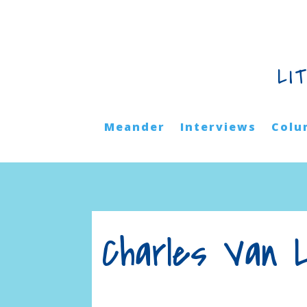
LI
Meander
Interviews
Colu
Charles Van 