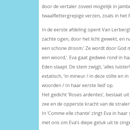
door de vertaler zoveel mogelijk in jam
twaalflettergrepige verzen, zoals in het 
In de eerste afdeling opent Van Lerbergh
zachte ogen, door het licht gewekt, en na
een schone droom.’ Ze wordt door God me
een woord,’. Eva gaat gedwee rond in haa
Eden slaapt. De stem zwijgt, ‘alles luister
extatisch, ‘in mineur / in deze stilte e
woorden / In haar eerste lied’ op.
Het gedicht ‘Roses ardentes’, bestaat u
zee en de opperste kracht van de stralend
In ‘Comme elle chante’ zingt Eva in haar
met ons om Eva’s diepe geluk uit te zing