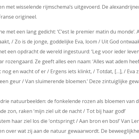
ben met wisselende rijmschema’s uitgevoerd. De alexandrijne
Franse origineel.
e met een lang gedicht: ‘C’est le premier matin du monde’. 
akt, / Zo is de jonge, goddelijke Eva, loom / Uit God ontwaak
t een opdracht de wereld ingestuurd: ‘Leg voor ieder leven
r rozengaard. Ze geeft alles een naam: ‘Alles wat adem heeft
t nog en wacht of er / Ergens iets klinkt, / Totdat, […], / Eva
n in een geur / Van sluimerende bloemen.’ Deze zintuiglijke 
it drie natuurbeelden: de fonkelende rozen als bloemen van 
e zon, raken ‘mijn ziel uit de nacht / Tot bij haar god!’
 stem haar ziel los die ‘ontspringt / Aan bron en bos!’ Van 
en over wat zij aan de natuur gewaarwordt. De beweeglijkhei