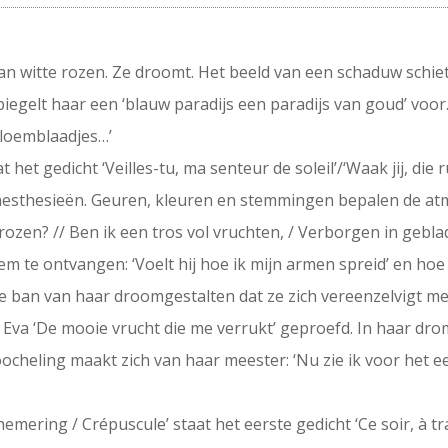
n witte rozen. Ze droomt. Het beeld van een schaduw schiet
piegelt haar een ‘blauw paradijs een paradijs van goud’ voor
n bloemblaadjes…’
t het gedicht ‘Veilles-tu, ma senteur de soleil’/‘Waak jij, die
nesthesieën. Geuren, kleuren en stemmingen bepalen de atmos
ozen? // Ben ik een tros vol vruchten, / Verborgen in geblade
 te ontvangen: ‘Voelt hij hoe ik mijn armen spreid’ en hoe ‘
de ban van haar droomgestalten dat ze zich vereenzelvigt me
ft Eva ‘De mooie vrucht die me verrukt’ geproefd. In haar dr
ocheling maakt zich van haar meester: ‘Nu zie ik voor het eer
hemering / Crépuscule’ staat het eerste gedicht ‘Ce soir, à tr