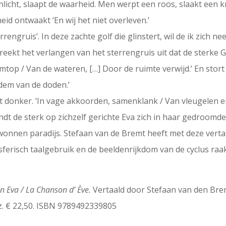
icht, slaapt de waarheid. Men werpt een roos, slaakt een kr
heid ontwaakt ‘En wij het niet overleven.’
rengruis’. In deze zachte golf die glinstert, wil de ik zich nee
preekt het verlangen van het sterrengruis uit dat de sterke 
op / Van de wateren, […] Door de ruimte verwijd.’ En stort dan
dem van de doden.’
het donker. ‘In vage akkoorden, samenklank / Van vleugelen e
vindt de sterk op zichzelf gerichte Eva zich in haar gedroomd
wonnen paradijs. Stefaan van de Bremt heeft met deze vert
osferisch taalgebruik en de beeldenrijkdom van de cyclus raak
an Eva / La Chanson d’ Ève.
Vertaald door Stefaan van den Bre
blz. € 22,50. ISBN 9789492339805