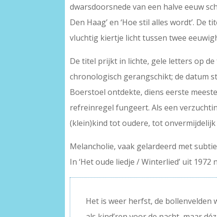
dwarsdoorsnede van een halve eeuw schr
Den Haag’ en ‘Hoe stil alles wordt’. De t
vluchtig kiertje licht tussen twee eeuwig
De titel prijkt in lichte, gele letters o
chronologisch gerangschikt; de datum sta
Boerstoel ontdekte, diens eerste meesterw
refreinregel fungeert. Als een verzuchting 
(klein)kind tot oudere, tot onvermijdelijk
Melancholie, vaak gelardeerd met subtiel
In ‘Het oude liedje / Winterlied’ uit 197
Het is weer herfst, de bollenvelden
als kind’ren voor de nacht, maar d