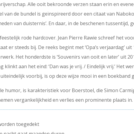
ijverschap. Alle ooit bekroonde verzen staan erin en evene
itel van de bundel is geïnspireerd door een citaat van Nabok
heden van duisternis’. En daar, in de beschenen tussentijd, g
p de feestelijk rode hardcover. Jean Pierre Rawie schreef het 
at er steeds bij. De reeks begint met ‘Opa’s verjaardag’ uit 
erk. Het honderdste is ‘Souvenirs van ooit en later’ uit 2018
klinkt aan het eind: ‘Dan was je vrij. / Eindelijk vrij.’ Het w
 uiteindelijk voorbij, is op deze wijze mooi in een boekband g
e humor, is karakteristiek voor Boerstoel, die Simon Carmigg
2 nemen vergankelijkheid en verlies een prominente plaats in.
 worden toegedekt
éze nacht gaat maanden duren.