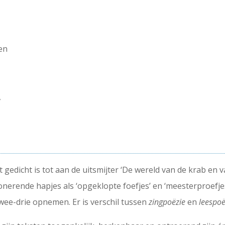
en
,
t gedicht is tot aan de uitsmijter ‘De wereld van de krab en v
nerende hapjes als ‘opgeklopte foefjes’ en ‘meesterproefjes’
twee-drie opnemen. Er is verschil tussen
zingpoëzie
en
leespoë