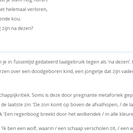
iet helemaal verloren,
rende kou.
 zijn na dezen?
 je in
Tussentijd
gedateerd taalgebruik tegen als ‘na dezen’.
zen over een doodgeboren kind, een jongetje dat zijn vader 
chappijkritiek. Soms is deze door pregnante metaforiek ge
de laatste zin: ‘De zon komt op boven de afvalhopen, / de la
lijk ‘Een regenboog breekt door het wolkendek / in alle kleure
: ‘Ik ben een wolf, waarin / een schaap verscholen zit, / een