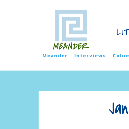
LI
Meander
Interviews
Colu
Jan