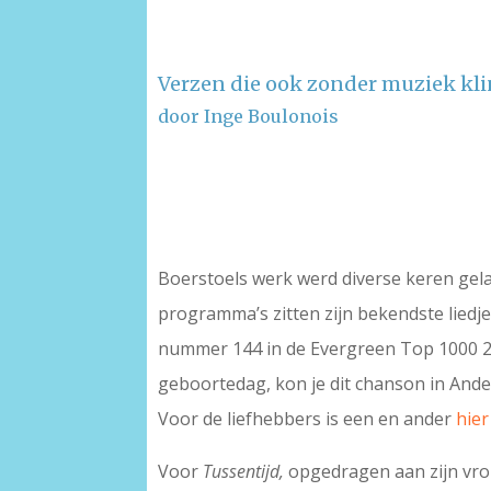
Verzen die ook zonder muziek kl
door Inge Boulonois
–
–
Boerstoels werk werd diverse keren gela
programma’s zitten zijn bekendste liedje
nummer 144 in de Evergreen Top 1000 20
geboortedag, kon je dit chanson in Ande
Voor de liefhebbers is een en ander
hier
Voor
Tussentijd,
opgedragen aan zijn vro