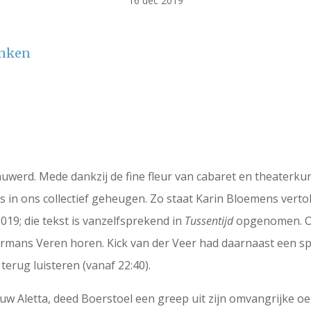
16 dec 2019
inken
uwerd. Mede dankzij de fine fleur van cabaret en theaterku
s in ons collectief geheugen. Zo staat Karin Bloemens verto
19; die tekst is vanzelfsprekend in
Tussentijd
opgenomen. O
rmans Veren horen. Kick van der Veer had daarnaast een spec
terug luisteren (vanaf 22:40).
uw Aletta, deed Boerstoel een greep uit zijn omvangrijke o