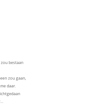
 zou bestaan
 heen zou gaan,
 me daar.
dichtgedaan
r…