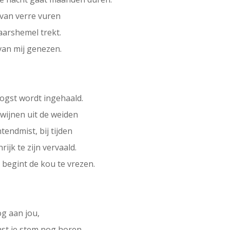
 van verre vuren
aarshemel trekt.
 van mij genezen.
oogst wordt ingehaald.
wijnen uit de weiden
htendmist, bij tijden
jk te zijn vervaald.
begint de kou te vrezen.
og aan jou,
aast je stem nog horen.