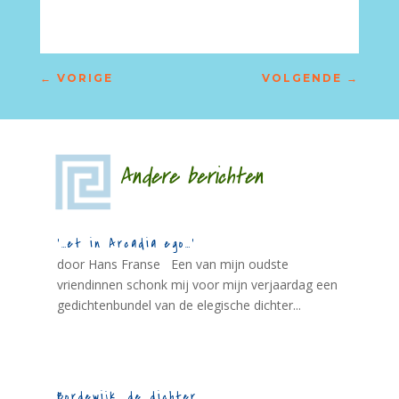
←
VORIGE
VOLGENDE
→
Andere berichten
‘…et in Arcadia ego…’
door Hans Franse Een van mijn oudste
vriendinnen schonk mij voor mijn verjaardag een
gedichtenbundel van de elegische dichter...
Bordewijk, de dichter