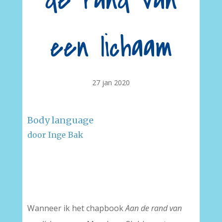
de rand van
een lichaam
27 jan 2020
Body language
door Inge Bak
–
–
Wanneer ik het chapbook
Aan de rand van