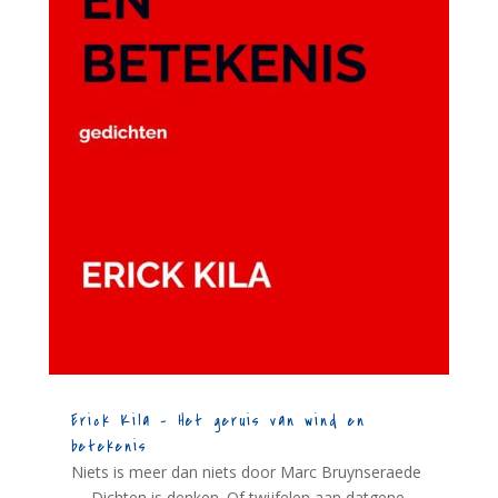
Erick Kila – Het geruis van wind en
betekenis
Niets is meer dan niets door Marc Bruynseraede
- - Dichten is denken. Of twijfelen aan datgene