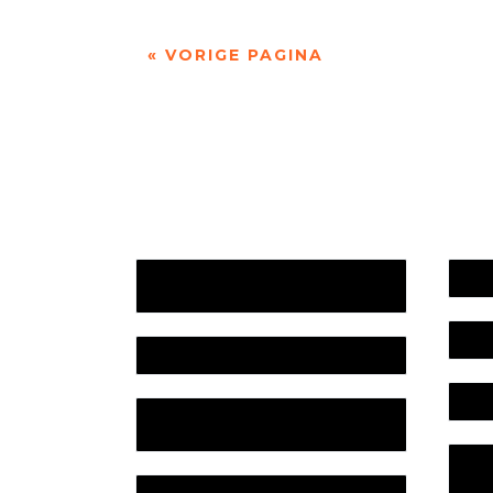
« VORIGE PAGINA
Jaarrekening 2025 en begroting
Werk
2026
Bele
Jaarverslag 2025
Colo
Jaarrekening 2024 en begroting
2025
Priv
Lite