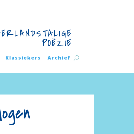
DERLANDSTALIGE
POËZIE
Klassiekers
Archief
dogen