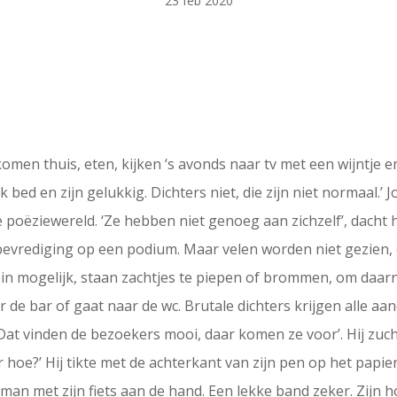
23 feb 2020
en thuis, eten, kijken ‘s avonds naar tv met een wijntje en
 bed en zijn gelukkig. Dichters niet, die zijn niet normaal.’ 
poëziewereld. ‘Ze hebben niet genoeg aan zichzelf’, dacht h
bevrediging op een podium. Maar velen worden niet gezien, 
ein mogelijk, staan zachtjes te piepen of brommen, om daarn
 de bar of gaat naar de wc. Brutale dichters krijgen alle aan
at vinden de bezoekers mooi, daar komen ze voor’. Hij zuch
r hoe?’ Hij tikte met de achterkant van zijn pen op het papi
 man met zijn fiets aan de hand. Een lekke band zeker. Zijn