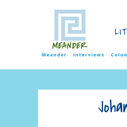
LI
Meander
Interviews
Colu
Joha