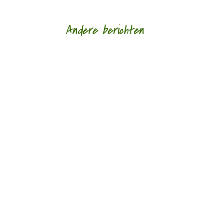
Andere berichten
door Hans Franse Een van mijn oudste
vriendinnen schonk mij voor mijn verjaardag een
gedichtenbundel van de elegische dichter...
door Rogier de Jong Toen ik nog in Zwolle
woonde, ging ik weleens naar literair café ‘In de
Sinnepoppen’, fraai gelegen aan de...