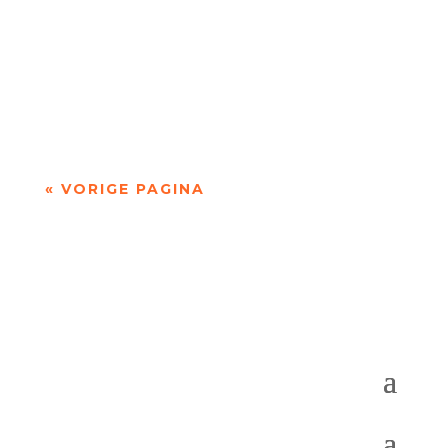
door Jan Loogman Kort geleden kwam de
Gezondheidsraad met een nieuw advies over
alcoholgebruik. Zelfs één glas per dag is al te...
« VORIGE PAGINA