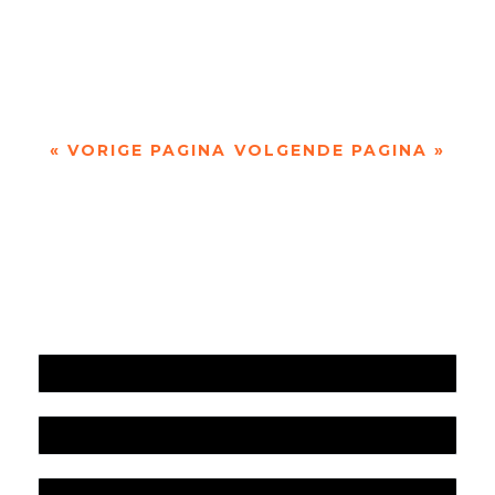
door Hans Franse We waren weer in Dresden.
We zijn daar graag. Kort na de Wende kwam ik er
voor het eerst, en werd hevig aan mijn...
« VORIGE PAGINA
VOLGENDE PAGINA »
Jaarrekening 2025 en begroting 2026
Jaarverslag 2025