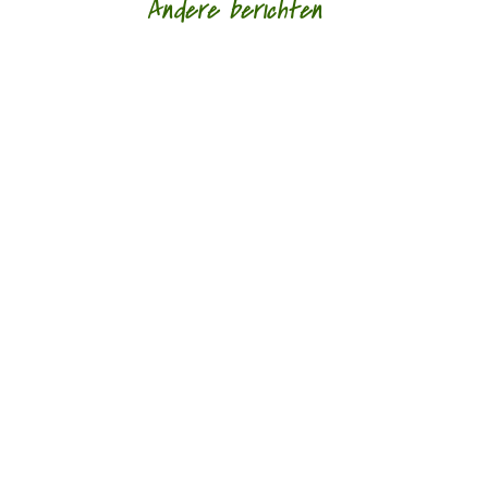
Andere berichten
door Wim van Til Vandaag het vierde deel van
een nieuwe serie van Wim van Til, Herman
Cornel, Escapade 1942 Eén van de vele kleine...
door Ko van Geemert Een poosje geleden
hoorde ik een vrouw zingen die me terugvoerde
naar 1982. Het bleek te gaan om Merel Baldé,...