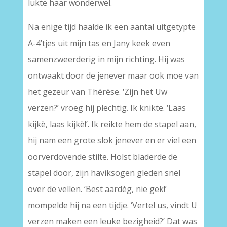
lukte haar wonderwel.
Na enige tijd haalde ik een aantal uitgetypte
A-4’tjes uit mijn tas en Jany keek even
samenzweerderig in mijn richting. Hij was
ontwaakt door de jenever maar ook moe van
het gezeur van Thérèse. ‘Zijn het Uw
verzen?’ vroeg hij plechtig. Ik knikte. ‘Laas
kijkè, laas kijkè!’. Ik reikte hem de stapel aan,
hij nam een grote slok jenever en er viel een
oorverdovende stilte. Holst bladerde de
stapel door, zijn haviksogen gleden snel
over de vellen. ‘Best aardèg, nie gek!’
mompelde hij na een tijdje. ‘Vertel us, vindt U
verzen maken een leuke bezigheid?’ Dat was