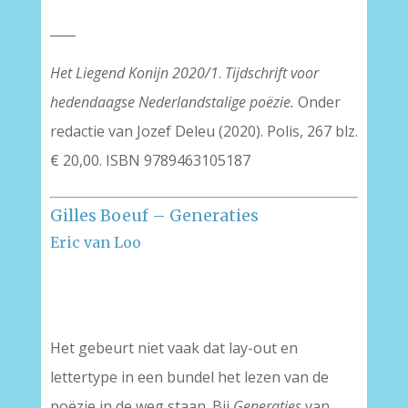
____
Het Liegend Konijn 2020/1
.
Tijdschrift voor
hedendaagse Nederlandstalige poëzie.
Onder
redactie van Jozef Deleu (2020). Polis, 267 blz.
€ 20,00. ISBN 9789463105187
Gilles Boeuf – Generaties
Eric van Loo
–
Het gebeurt niet vaak dat lay-out en
lettertype in een bundel het lezen van de
poëzie in de weg staan. Bij
Generaties
van