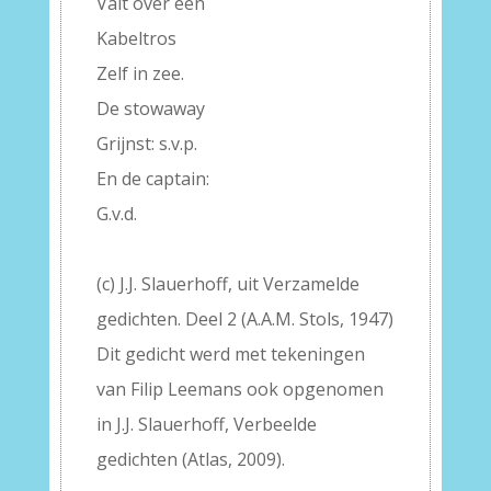
Valt over een
Kabeltros
Zelf in zee.
De stowaway
Grijnst: s.v.p.
En de captain:
G.v.d.
–
(c) J.J. Slauerhoff, uit Verzamelde
gedichten. Deel 2 (A.A.M. Stols, 1947)
Dit gedicht werd met tekeningen
van Filip Leemans ook opgenomen
in J.J. Slauerhoff, Verbeelde
gedichten (Atlas, 2009).