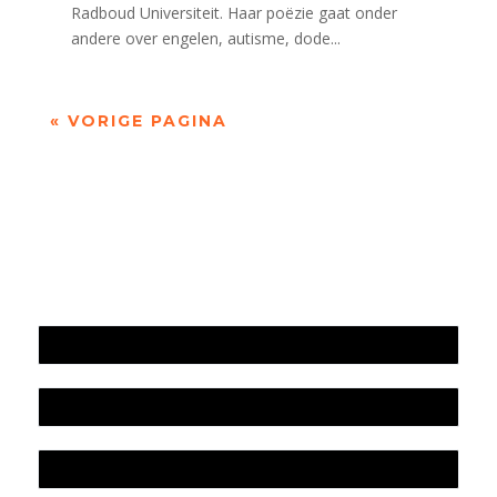
Radboud Universiteit. Haar poëzie gaat onder
andere over engelen, autisme, dode...
« VORIGE PAGINA
Jaarrekening 2025 en begroting 2026
Jaarverslag 2025
Jaarrekening 2024 en begroting 2025