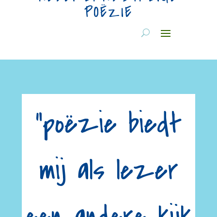
POËZIE
“poëzie biedt
mij als lezer