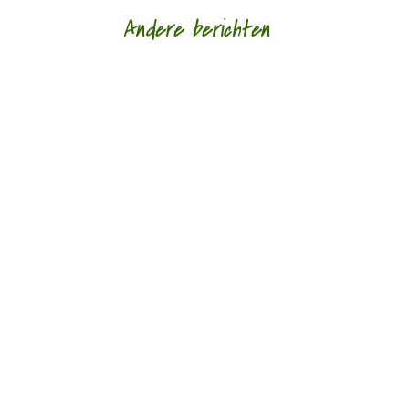
Andere berichten
Hoe een ziek lichaam zich verhoudt tot een zieke
wereld door Eric van Loo - - (*Red. Naar
aanleiding van het overlijden van Lieke
Marsman....