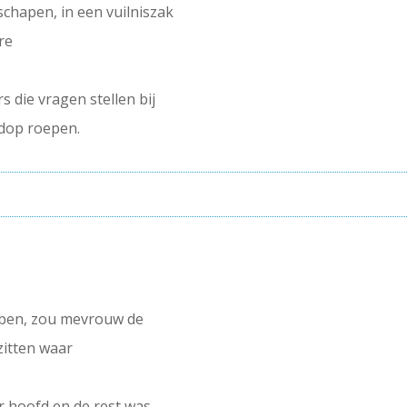
schapen, in een vuilniszak
re
 die vragen stellen bij
rdop roepen.
bben, zou mevrouw de
zitten waar
r hoofd en de rest was