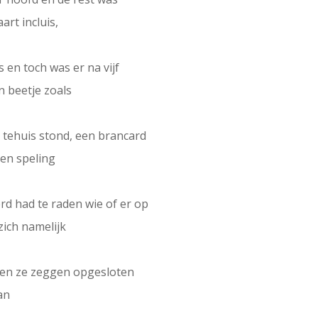
rt incluis,
 en toch was er na vijf
n beetje zoals
t tehuis stond, een brancard
ten speling
d had te raden wie of er op
zich namelijk
uden ze zeggen opgesloten
an