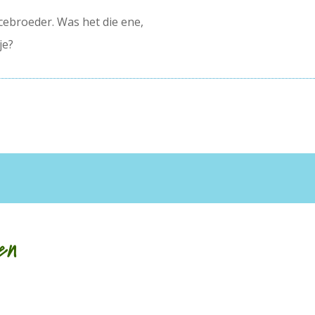
cebroeder. Was het die ene,
je?
en