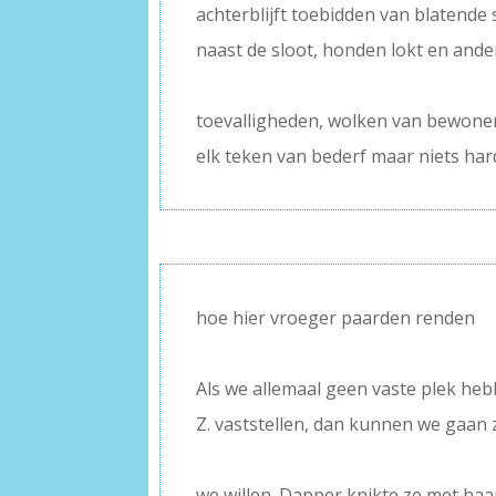
achterblijft toebidden van blatende 
naast de sloot, honden lokt en ande
–
toevalligheden, wolken van bewoners
elk teken van bederf maar niets ha
hoe hier vroeger paarden renden
–
Als we allemaal geen vaste plek he
Z. vaststellen, dan kunnen we gaan 
–
we willen. Dapper knikte ze met haa