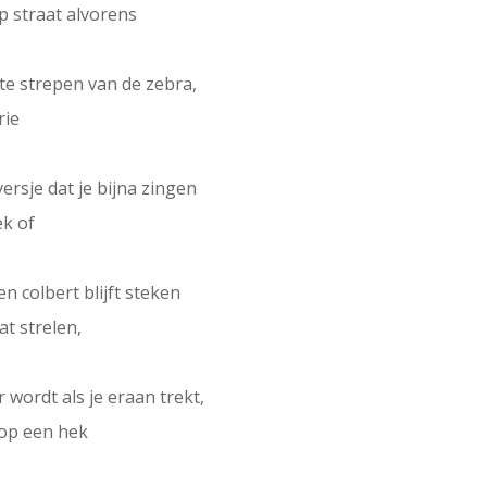
p straat alvorens
te strepen van de zebra,
rie
versje dat je bijna zingen
ek of
n colbert blijft steken
at strelen,
wordt als je eraan trekt,
 op een hek