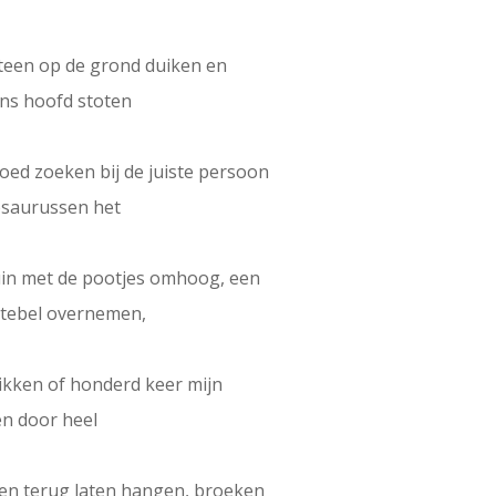
meteen op de grond duiken en
ons hoofd stoten
oed zoeken bij de juiste persoon
osaurussen het
 tuin met de pootjes omhoog, een
ttebel overnemen,
rikken of honderd keer mijn
en door heel
 en terug laten hangen, broeken