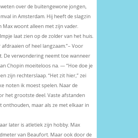
e weten over de buitengewone jongen,
Omval in Amsterdam. Hij heeft de slagzin
n Max woont alleen met zijn vader.
mpje laat zien op de zolder van het huis.
er afdraaien of heel langzaam.”– Voor
ent. De verwondering neemt toe wanneer
van Chopin moeiteloos na. — “Hoe doe je
n zijn rechterslaap. “Het zit hier,” zei
elke noten ik moest spelen. Naar de
or het grootste deel. Vaste afstanden
et onthouden, maar als ze met elkaar in
aar later is atletiek zijn hobby. Max
indmeter van Beaufort. Maar ook door de