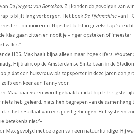
d van
De jongens van Bontekoe.
Zij kenden de gevolgen van win
grap is blijft lang verborgen. Het boek
De Tijdmachine
van H.G
s te communiceren. Hij is het liefst in gezelschap ‘onzicht
 de klas gaan zitten en nooit je vinger opsteken of ‘meester,
t willen.”–
 de HBS. Max haalt bijna alleen maar hoge cijfers. Wouter st
 matig. Hij traint op de Amsterdamse Sintelbaan in de Stadi
appig dat een huisvrouw als topsporter in deze jaren een g
zelfs een keer aan Fanny voor.
 Max naar voren wordt gehaald omdat hij de hoogste cijfer
aar niets heb geleerd, niets heb begrepen van de samenhang 
eer dan het resultaat van een goed geheugen. Het systeem zo
 betekenis niet.”–
oor Max gevolgd met de ogen van een natuurkundige. Hij w