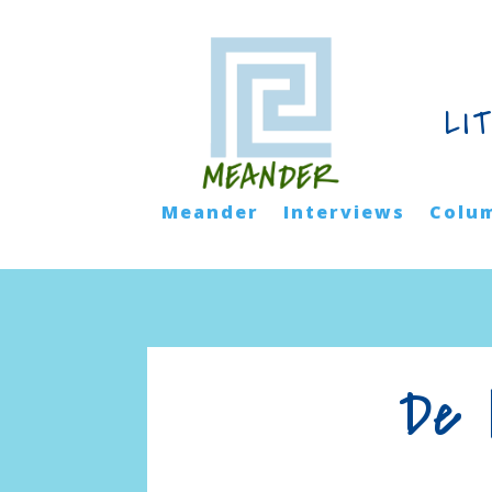
LI
Meander
Interviews
Colu
De 