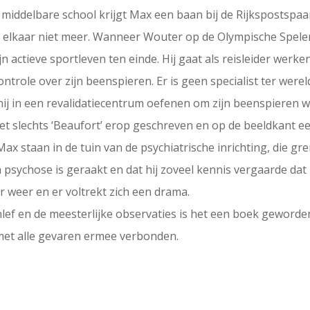
e middelbare school krijgt Max een baan bij de Rijkspostspa
elkaar niet meer. Wanneer Wouter op de Olympische Spelen v
n actieve sportleven ten einde. Hij gaat als reisleider werke
ontrole over zijn beenspieren. Er is geen specialist ter were
j in een revalidatiecentrum oefenen om zijn beenspieren wee
t slechts ‘Beaufort’ erop geschreven en op de beeldkant e
ax staan in de tuin van de psychiatrische inrichting, die gr
psychose is geraakt en dat hij zoveel kennis vergaarde dat h
 weer en er voltrekt zich een drama.
rnlef en de meesterlijke observaties is het een boek geword
n, met alle gevaren ermee verbonden.