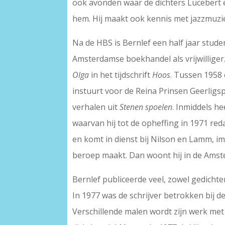
ook avonden waar de dichters Lucebert 
hem. Hij maakt ook kennis met jazzmuzie
Na de HBS is Bernlef een half jaar studen
Amsterdamse boekhandel als vrijwilliger. T
Olga
in het tijdschrift
Hoos
. Tussen 1958 
instuurt voor de Reina Prinsen Geerligsp
verhalen uit
Stenen spoelen
. Inmiddels h
waarvan hij tot de opheffing in 1971 red
en komt in dienst bij Nilson en Lamm, imp
beroep maakt. Dan woont hij in de Ams
Bernlef publiceerde veel, zowel gedichten
In 1977 was de schrijver betrokken bij 
Verschillende malen wordt zijn werk met