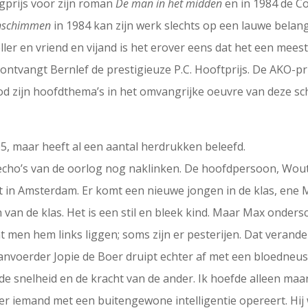
gprijs voor zijn roman
De man in het midden
en in 1984 de Co
nschimmen
in 1984 kan zijn werk slechts op een lauwe belang
ller en vriend en vijand is het erover eens dat het een meest
ntvangt Bernlef de prestigieuze P.C. Hooftprijs. De AKO-prij
od zijn hoofdthema’s in het omvangrijke oeuvre van deze schr
05, maar heeft al een aantal herdrukken beleefd.
echo’s van de oorlog nog naklinken. De hoofdpersoon, Woute
in Amsterdam. Er komt een nieuwe jongen in de klas, ene Max
an de klas. Het is een stil en bleek kind. Maar Max ondersche
t men hem links liggen; soms zijn er pesterijen. Dat verand
anvoerder Jopie de Boer druipt echter af met een bloedneus.
e snelheid en de kracht van de ander. Ik hoefde alleen maar m
er iemand met een buitengewone intelligentie opereert. Hij