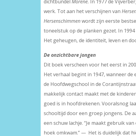
dichtbundel
Morene.
In 1977 de Vijverber
werk. Tot aan het verschijnen van
Herse
Hersenschimmen
wordt zijn eerste bestse
toneelstuk op de planken gezet. In 1994 o
Het geheugen, de identiteit, leven en do
De onzichtbare jongen
Dit boek verscheen voor het eerst in 20
Het verhaal begint in 1947, wanneer de 
de Hoofdwegschool in de Corantijnstraat 
makkelijk contact maakt met de kinderen v
goed is in hoofdrekenen. Vooralsnog laa
schooltijd door een groep jongens. De a
een schuw lachje. “Je maakt gebruik van d
hoek omkwam.” — Het is duidelijk dat hi