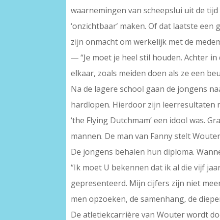
waarnemingen van scheepslui uit de tij
‘onzichtbaar’ maken. Of dat laatste een 
zijn onmacht om werkelijk met de medemen
— “Je moet je heel stil houden. Achter in
elkaar, zoals meiden doen als ze een beur
Na de lagere school gaan de jongens naar
hardlopen. Hierdoor zijn leerresultaten
‘the Flying Dutchmam’ een idool was. Gr
mannen. De man van Fanny stelt Wouter 
De jongens behalen hun diploma. Wanneer
“Ik moet U bekennen dat ik al die vijf j
gepresenteerd. Mijn cijfers zijn niet m
men opzoeken, de samenhang, de diepere
De atletiekcarrière van Wouter wordt d