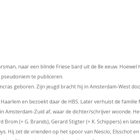
man, naar een blinde Friese bard uit de 8e eeuw. Hoewel hi
 pseudoniem te publiceren.
ancras geboren. Zijn jeugd bracht hij in Amsterdam-West doo
ar Haarlem en bezoekt daar de HBS. Later verhuist de fami
 in Amsterdam-Zuid af, waar de dichter/schrijver woonde. He
 Brom (= G. Brands), Gerard Stigter (= K. Schippers) en late
. Hij zet de vrienden op het spoor van Nescio, Elsschot en C