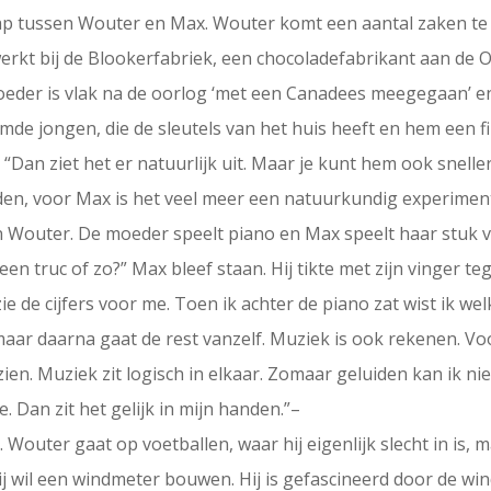
chap tussen Wouter en Max. Wouter komt een aantal zaken t
 werkt bij de Blookerfabriek, een chocoladefabrikant aan de 
 moeder is vlak na de oorlog ‘met een Canadees meegegaan’ e
e jongen, die de sleutels van het huis heeft en hem een fil
. “Dan ziet het er natuurlijk uit. Maar je kunt hem ook snell
elden, voor Max is het veel meer een natuurkundig experim
 Wouter. De moeder speelt piano en Max speelt haar stuk 
een truc of zo?” Max bleef staan. Hij tikte met zijn vinger tege
 zie de cijfers voor me. Toen ik achter de piano zat wist ik w
maar daarna gaat de rest vanzelf. Muziek is ook rekenen. Vo
zien. Muziek zit logisch in elkaar. Zomaar geluiden kan ik ni
 Dan zit het gelijk in mijn handen.”–
 Wouter gaat op voetballen, waar hij eigenlijk slecht in is, m
j wil een windmeter bouwen. Hij is gefascineerd door de w