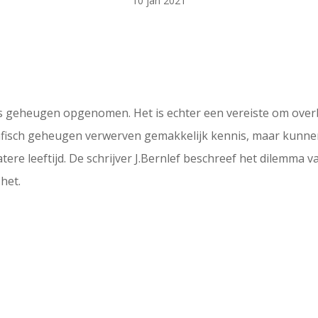
10 jan 2021
ns geheugen opgenomen. Het is echter een vereiste om overb
isch geheugen verwerven gemakkelijk kennis, maar kunnen d
tere leeftijd. De schrijver J.Bernlef beschreef het dilemma v
 het.