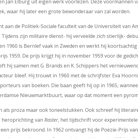
en Jan Elburg uit eigen werk voorlezen. Deze voormannen va
k, waar hij later een grote bewonderaar van zal worden.
t aan de Politiek-Sociale faculteit van de Universiteit van A
ijdens zijn militaire dienst- hij verveelde zich stierlijk- de
en 1960 is Bernlef vaak in Zweden en werkt hij koortsachtig 
rijs 1959. De prijs krijgt hij in november 1959 voor de gedi
eeft hij samen met G. Brands en K. Schippers het vernieuwend
acteur bleef. Hij trouwt in 1960 met de schrijfster Eva Hoorn
orteurs van boeken. Die baan geeft hij op in 1965, wanneer h
terdamse Nieuwmarktbuurt, waar op dat moment een pyromaa
 als proza maar ook toneelstukken. Ook schreef hij literaire 
de heroprichting van
Raster
, het tijdschrift voor experimentel
 een prijs bekroond. In 1962 ontvangt hij de Poëzie-Prijs 