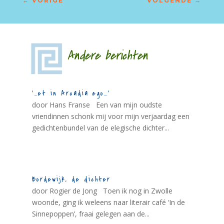
←
VORIGE
VOLGENDE
→
Andere berichten
‘…et in Arcadia ego…’
door Hans Franse Een van mijn oudste
vriendinnen schonk mij voor mijn verjaardag een
gedichtenbundel van de elegische dichter...
Bordewijk, de dichter
door Rogier de Jong Toen ik nog in Zwolle
woonde, ging ik weleens naar literair café ‘In de
Sinnepoppen’, fraai gelegen aan de...