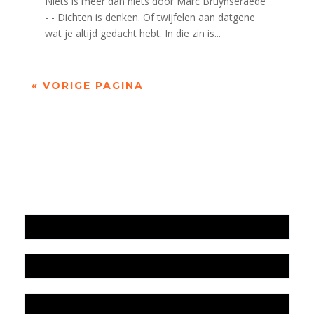
Niets is meer dan niets door Marc Bruynseraede
- - Dichten is denken. Of twijfelen aan datgene
wat je altijd gedacht hebt. In die zin is...
« VORIGE PAGINA
Jaarrekening 2025 en begroting 2026
Jaarverslag 2025
Jaarrekening 2024 en begroting 2025