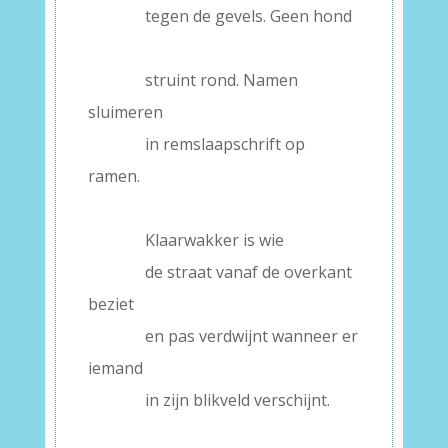
———–
tegen de gevels. Geen hond
–
———–
struint rond. Namen
sluimeren
———–
in remslaapschrift op
ramen.
–
———–
Klaarwakker is wie
———–
de straat vanaf de overkant
beziet
———–
en pas verdwijnt wanneer er
iemand
———–
in zijn blikveld verschijnt.