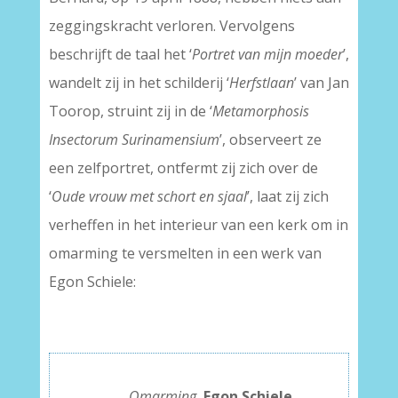
zeggingskracht verloren. Vervolgens
beschrijft de taal het ‘
Portret van mijn moeder
’,
wandelt zij in het schilderij ‘
Herfstlaan
’ van Jan
Toorop, struint zij in de ‘
Metamorphosis
Insectorum Surinamensium
’, observeert ze
een zelfportret, ontfermt zij zich over de
‘
Oude vrouw met schort en sjaal
’, laat zij zich
verheffen in het interieur van een kerk om in
omarming te versmelten in een werk van
Egon Schiele:
———–
Omarming
,
Egon Schiele