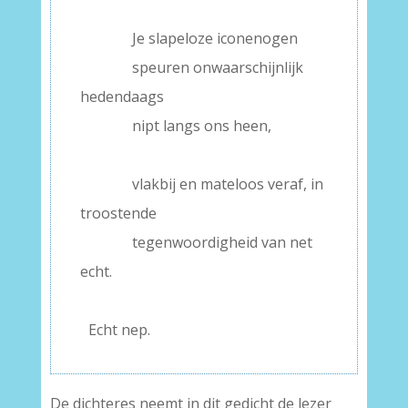
–
———–
Je slapeloze iconenogen
———–
speuren onwaarschijnlijk
hedendaags
———–
nipt langs ons heen,
–
———–
vlakbij en mateloos veraf, in
troostende
———–
tegenwoordigheid van net
echt.
———-
–
Echt nep.
De dichteres neemt in dit gedicht de lezer