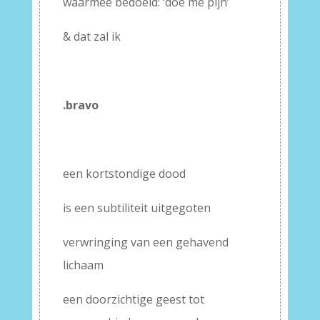
waarmee bedoeld: ‘doe me pijn’
& dat zal ik
–
–
.bravo
–
–
een kortstondige dood
is een subtiliteit uitgegoten
verwringing van een gehavend
lichaam
een doorzichtige geest tot