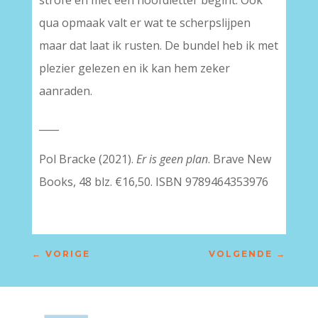
strofe en met een hoofdletter begint. Ook
qua opmaak valt er wat te scherpslijpen
maar dat laat ik rusten. De bundel heb ik met
plezier gelezen en ik kan hem zeker
aanraden.
____
Pol Bracke (2021).
Er is geen plan
. Brave New
Books, 48 blz. €16,50. ISBN 9789464353976
←
VORIGE
VOLGENDE
→