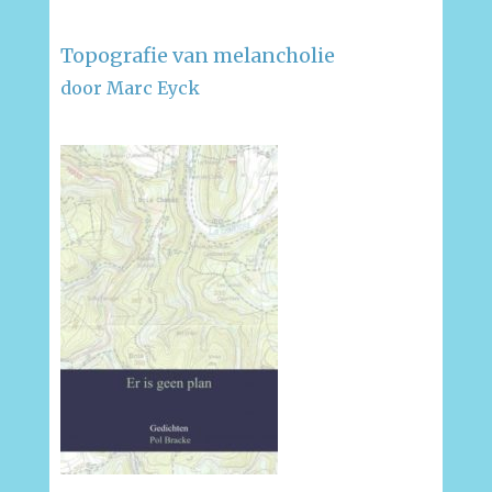
Topografie van melancholie
door Marc Eyck
–