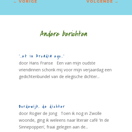
←
VORIGE
VOLGENDE
→
Andere berichten
‘…et in Arcadia ego…’
door Hans Franse Een van mijn oudste
vriendinnen schonk mij voor mijn verjaardag een
gedichtenbundel van de elegische dichter...
Bordewijk, de dichter
door Rogier de Jong Toen ik nog in Zwolle
woonde, ging ik weleens naar literair café ‘In de
Sinnepoppen’, fraai gelegen aan de...