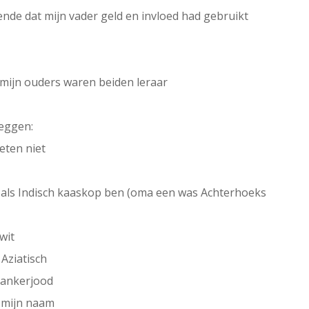
ende dat mijn vader geld en invloed had gebruikt
(mijn ouders waren beiden leraar
zeggen:
weten niet
ds als Indisch kaaskop ben (oma een was Achterhoeks
wit
Aziatisch
 kankerjood
n mijn naam