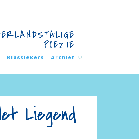
DERLANDSTALIGE
POËZIE
n
Klassiekers
Archief
Het Liegend