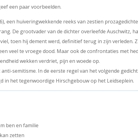
 geef een paar voorbeelden.
 106), een huiveringwekkende reeks van zestien prozagedicht
rang. De grootvader van de dichter overleefde Auschwitz, had
viel, toen hij dement werd, definitief terug in zijn verleden. 
nde een veel te vroege dood. Maar ook de confrontaties met 
tendheid wekken verdriet, pijn en woede op.
 anti-semitisme. In de eerste regel van het volgende gedicht
gd in het tegenwoordige Hirschgebouw op het Leidseplein.
am ben en familie
 kan zetten