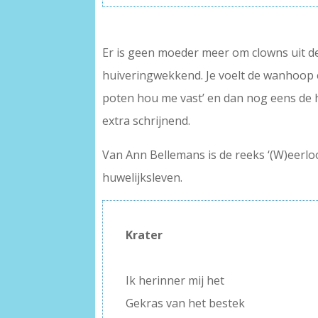
Er is geen moeder meer om clowns uit de 
huiveringwekkend. Je voelt de wanhoop e
poten hou me vast’ en dan nog eens de her
extra schrijnend.
Van Ann Bellemans is de reeks ‘(W)eerlo
huwelijksleven.
Krater
–
Ik herinner mij het
Gekras van het bestek