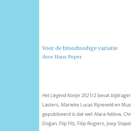
Voor de broodnodige variatie
door Hans Puper
–
–
Het Liegend Konijn
2021/2 bevat bijdragen
Lasters, Marieke Lucas Rijneveld en Mus
gepubliceerd is dat wel: Alara Adilow, C
Doğan, Flip Filz, Filip Rogiers, Joep Stape