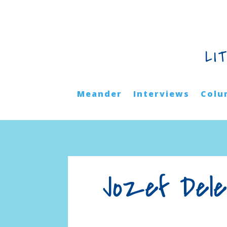
LI
Meander
Interviews
Colu
Jozef Dele