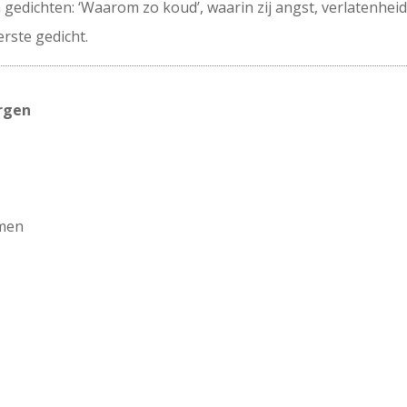
 gedichten: ‘Waarom zo koud’, waarin zij angst, verlatenhei
erste gedicht.
orgen
emen