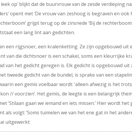
at leek op’ blijkt dat de buurvrouw van de zesde verdieping 
ders’ opent met ‘De vrouw van zeshoog is begraven en ook 
rechterboom’ grijpt terug op de zinsnede ‘Bij de rechterboom
staat een lang lint aan gedichten.
n een rijgsnoer, een kralenketting. Ze zijn opgebouwd uit e
ent van die dichtsnoer is een schakel, soms een kleurrijke kr
ad van het gedicht geregen is. Elk gedicht is opgebouwd uit
 het tweede gedicht van de bundel, is sprake van een stapel
aarin een gemis voelbaar wordt: ‘alleen afwezig is het trot
kon // voorzien’. Het gemis, de leegte is een belangrijk the
et ‘Stilaan gaan we iemand en iets missen.’ Hier wordt het
t als volgt: ‘Soms tuimelen we van het ene gat in het andere.’
ai uitgewerkt: