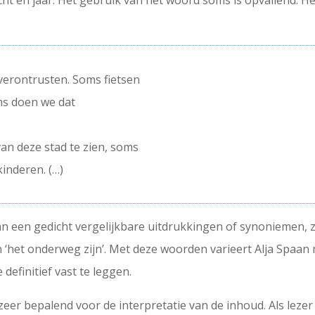
acht en jaar. Het gebruik van het woord soms is opvallend. 
 verontrusten. Soms fietsen
ms doen we dat
van deze stad te zien, soms
inderen. (…)
n een gedicht vergelijkbare uitdrukkingen of synoniemen, zoal
 ‘het onderweg zijn’. Met deze woorden varieert Alja Spaan
definitief vast te leggen.
 zeer bepalend voor de interpretatie van de inhoud. Als lezer