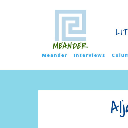
LI
Meander
Interviews
Colu
Al