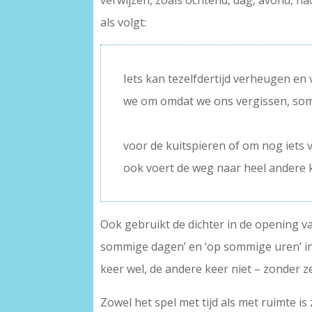
verwijzen, zoals ochtend, dag, avond, n
als volgt:
Iets kan tezelfdertijd verheugen en
we om omdat we ons vergissen, so
–
voor de kuitspieren of om nog iets 
ook voert de weg naar heel andere k
Ook gebruikt de dichter in de opening va
sommige dagen’ en ‘op sommige uren’ in
keer wel, de andere keer niet – zonder ze 
Zowel het spel met tijd als met ruimte is