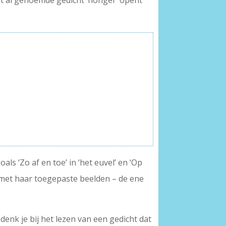
Het al genoemde gedicht ‘honger’ opent
s ‘Zo af en toe’ in ‘het euvel’ en ‘Op
 met haar toegepaste beelden – de ene
 denk je bij het lezen van een gedicht dat