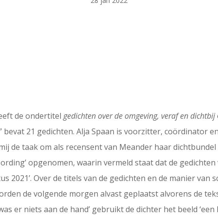
28 jan 2022
eft de ondertitel
gedichten over de omgeving, veraf en dichtbij
raf’ bevat 21 gedichten. Alja Spaan is voorzitter, coördinator
 mij de taak om als recensent van Meander haar dichtbundel 
oording’ opgenomen, waarin vermeld staat dat de gedichten
us 2021’. Over de titels van de gedichten en de manier van sc
orden de volgende morgen alvast geplaatst alvorens de teks
ijk was er niets aan de hand’ gebruikt de dichter het beeld ‘een