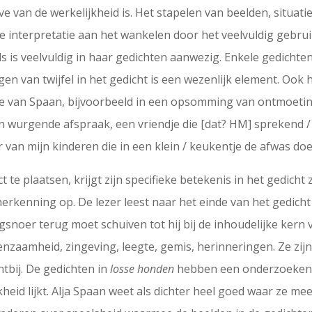
e van de werkelijkheid is. Het stapelen van beelden, situat
nterpretatie aan het wankelen door het veelvuldig gebruik 
ls is veelvuldig in haar gedichten aanwezig. Enkele gedichte
en van twijfel in het gedicht is een wezenlijk element. Ook 
 van Spaan, bijvoorbeeld in een opsomming van ontmoeting
 een wurgende afspraak, een vriendje die [dat? HM] sprekend 
r van mijn kinderen die in een klein / keukentje de afwas doet,
 te plaatsen, krijgt zijn specifieke betekenis in het gedicht z
kenning op. De lezer leest naar het einde van het gedicht to
jgsnoer terug moet schuiven tot hij bij de inhoudelijke kern 
eenzaamheid, zingeving, leegte, gemis, herinneringen. Ze zi
htbij. De gedichten in
losse honden
hebben een onderzoekend 
kheid lijkt. Alja Spaan weet als dichter heel goed waar ze m