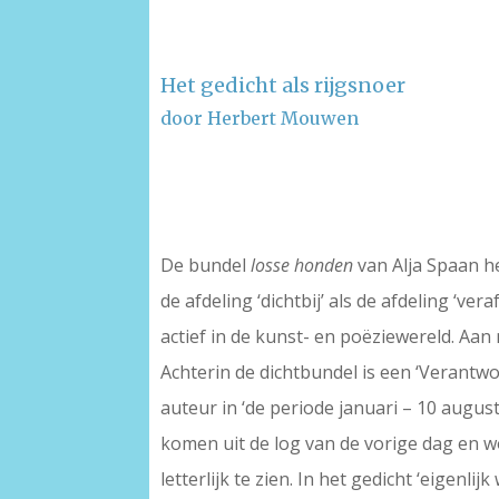
Het gedicht als rijgsnoer
door Herbert Mouwen
–
–
De bundel
losse honden
van Alja Spaan he
de afdeling ‘dichtbij’ als de afdeling ‘ve
actief in de kunst- en poëziewereld. Aan
Achterin de dichtbundel is een ‘Verantw
auteur in ‘de periode januari – 10 august
komen uit de log van de vorige dag en w
letterlijk te zien. In het gedicht ‘eigenl