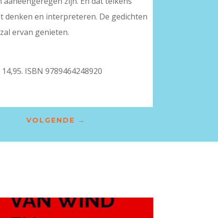
aaneengeregen zijn. En dat telkens
et denken en interpreteren. De gedichten
 zal ervan genieten.
. € 14,95. ISBN 9789464248920
VOLGENDE
→