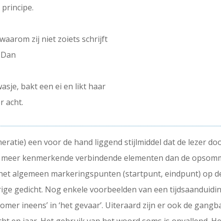
 principe.
aarom zij niet zoiets schrijft
 Dan
asje, bakt een ei en likt haar
r acht.
ratie) een voor de hand liggend stijlmiddel dat de lezer door
meer kenmerkende verbindende elementen dan de opsommin
 het algemeen markeringspunten (startpunt, eindpunt) op de 
orige gedicht. Nog enkele voorbeelden van een tijdsaanduiding
mer ineens’ in ‘het gevaar’. Uiteraard zijn er ook de gangb