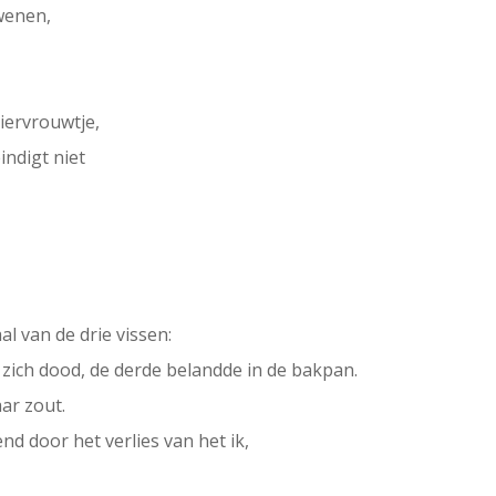
dwenen,
eiervrouwtje,
indigt niet
l van de drie vissen:
zich dood, de derde belandde in de bakpan.
aar zout.
d door het verlies van het ik,