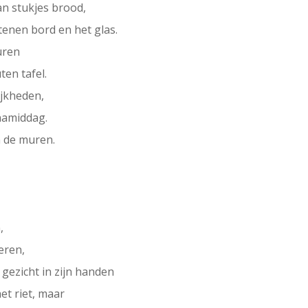
van stukjes brood,
tenen bord en het glas.
uren
ten tafel.
ijkheden,
namiddag.
n de muren.
,
eren,
gezicht in zijn handen
et riet, maar