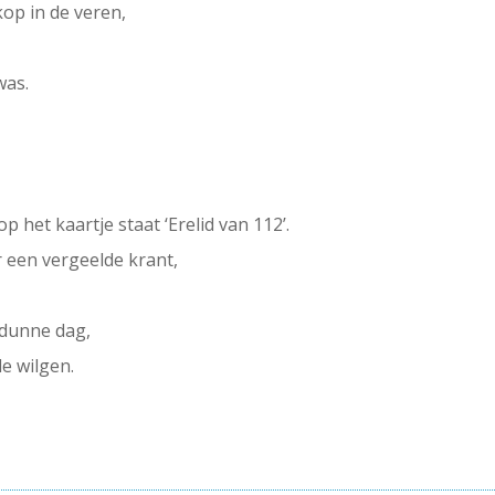
op in de veren,
was.
 het kaartje staat ‘Erelid van 112’.
r een vergeelde krant,
gdunne dag,
e wilgen.