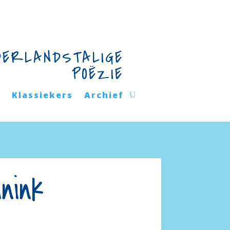
DERLANDSTALIGE
POËZIE
n
Klassiekers
Archief
nink