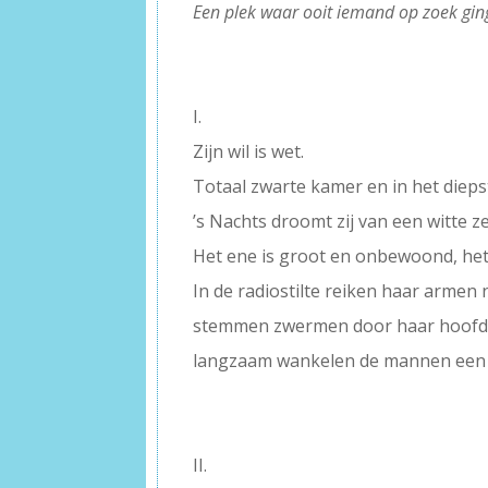
Een plek waar ooit iemand op zoek gin
–
–
I.
Zijn wil is wet.
Totaal zwarte kamer en in het diepst
’s Nachts droomt zij van een witte z
Het ene is groot en onbewoond, het 
In de radiostilte reiken haar armen 
stemmen zwermen door haar hoofd
langzaam wankelen de mannen een v
–
–
II.