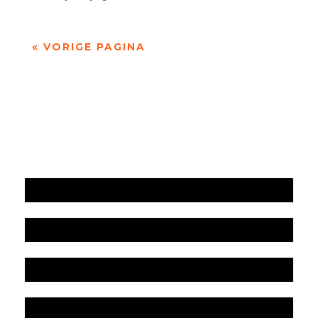
« VORIGE PAGINA
Jaarrekening 2025 en begroting 2026
Jaarverslag 2025
Jaarrekening 2024 en begroting 2025
Jaarverslag 2024