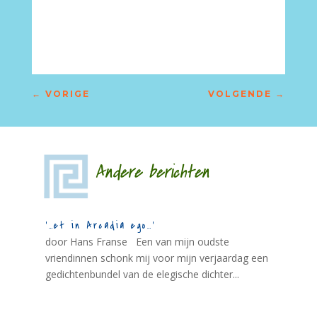
–
←
VORIGE
VOLGENDE
→
Andere berichten
‘…et in Arcadia ego…’
door Hans Franse Een van mijn oudste
vriendinnen schonk mij voor mijn verjaardag een
gedichtenbundel van de elegische dichter...