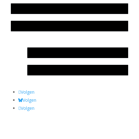
Colofon
Privacyverklaring Stichting Literatuursite Meander
In memoriam Rob de Vos
Rob de Vos – prijs
Volgen
Volgen
Volgen