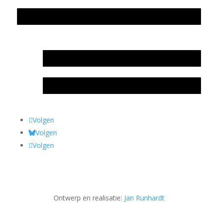
Privacyverklaring Stichting Literatuursite Meander
In memoriam Rob de Vos
Rob de Vos – prijs
Volgen
Volgen
Volgen
Ontwerp en realisatie:
Jan Runhardt