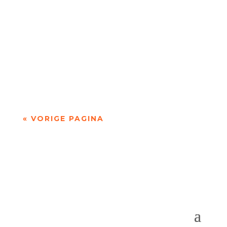
Niets is meer dan niets door Marc Bruynseraede
- - Dichten is denken. Of twijfelen aan datgene
wat je altijd gedacht hebt. In die zin is...
« VORIGE PAGINA