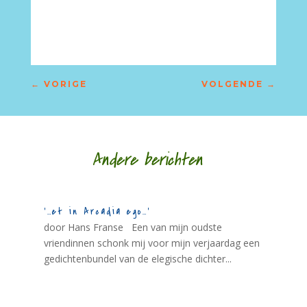
–
←
VORIGE
VOLGENDE
→
Andere berichten
‘…et in Arcadia ego…’
door Hans Franse Een van mijn oudste
vriendinnen schonk mij voor mijn verjaardag een
gedichtenbundel van de elegische dichter...