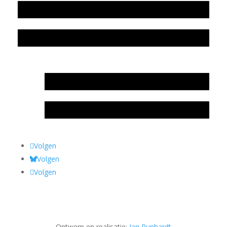
Colofon
Privacyverklaring Stichting Literatuursite Meander
In memoriam Rob de Vos
Rob de Vos – prijs
Volgen
Volgen
Volgen
Ontwerp en realisatie:
Jan Runhardt