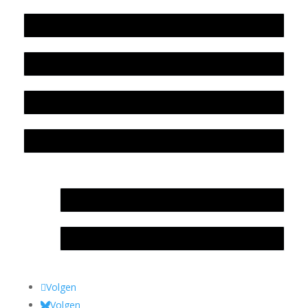
Werkwijze en medewerkers
Beleidsplan
Colofon
Privacyverklaring Stichting Literatuursite Meander
In memoriam Rob de Vos
Rob de Vos – prijs
Volgen
Volgen