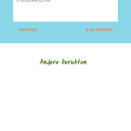
9789028452596
←
VORIGE
VOLGENDE
→
Andere berichten
Hoe een ziek lichaam zich verhoudt tot een zieke
wereld door Eric van Loo - - (*Red. Naar
aanleiding van het overlijden van Lieke