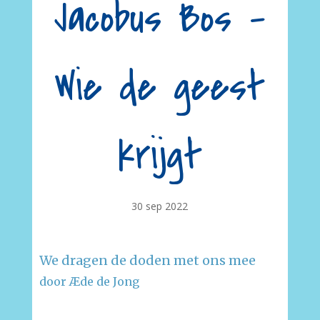
Jacobus Bos –
Wie de geest
krijgt
30 sep 2022
We dragen de doden met ons mee
door Æde de Jong
–