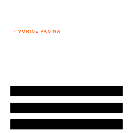
wat je altijd gedacht hebt. In die zin is...
« VORIGE PAGINA
Jaarrekening 2025 en begroting 2026
Jaarverslag 2025
Jaarrekening 2024 en begroting 2025