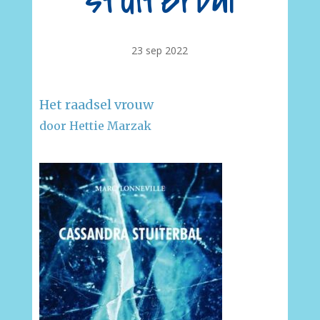
stuiterbal
23 sep 2022
Het raadsel vrouw
door Hettie Marzak
–