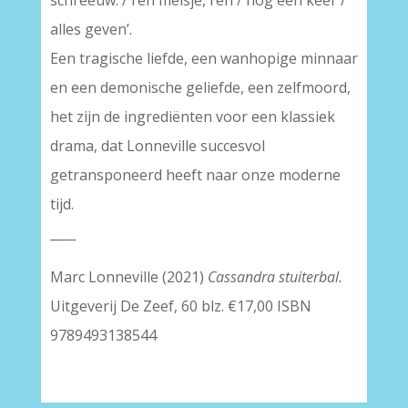
schreeuw: / ren meisje, ren / nog één keer /
alles geven’.
Een tragische liefde, een wanhopige minnaar
en een demonische geliefde, een zelfmoord,
het zijn de ingrediënten voor een klassiek
drama, dat Lonneville succesvol
getransponeerd heeft naar onze moderne
tijd.
____
Marc Lonneville (2021)
Cassandra stuiterbal.
Uitgeverij De Zeef, 60 blz. €17,00 ISBN
9789493138544