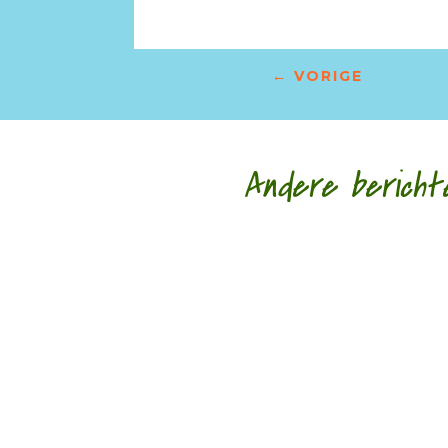
←
VORIGE
Andere bericht
door Hans Franse Een van mijn oudste vriendi