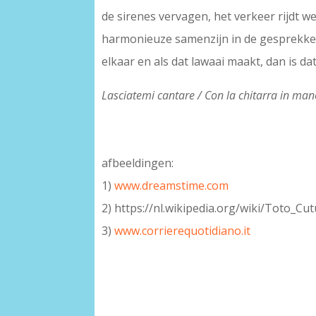
de sirenes vervagen, het verkeer rijdt w
harmonieuze samenzijn in de gesprekken 
elkaar en als dat lawaai maakt, dan is dat
Lasciatemi cantare / Con la chitarra in man
afbeeldingen:
1)
www.dreamstime.com
2) https://nl.wikipedia.org/wiki/Toto_Cu
3)
www.corrierequotidiano.it
–