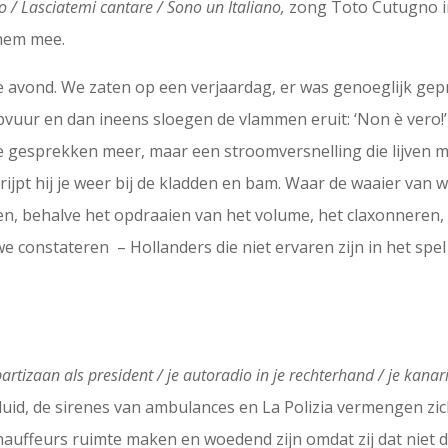
o / Lasciatemi cantare / Sono un Italiano,
zong Toto Cutugno in
 hem mee.
die avond. We zaten op een verjaardag, er was genoeglijk gepr
ur en dan ineens sloegen de vlammen eruit: ‘Non è vero!’ ‘
gesprekken meer, maar een stroomversnelling die lijven mee
rijpt hij je weer bij de kladden en bam. Waar de waaier van
, behalve het opdraaien van het volume, het claxonneren, he
e constateren – Hollanders die niet ervaren zijn in het spel
 partizaan als president / je autoradio in je rechterhand / je kan
eluid, de sirenes van ambulances en La Polizia vermengen zi
auffeurs ruimte maken en woedend zijn omdat zij dat niet d